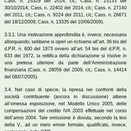
Cass. n. 25329 del 2014, cit.; Cass. n. 23133 del
30/10/2014; Cass. n. 22402 del 2014, cit.; Cass. n. 27140
del 2011, cit.; Cass. n. 9224 del 2011, cit.; Cass. n. 26671
del 18/12/2009; Cass. n. 13335 del 10/06/2009).
3.3.1. Una motivazione approfondita è, invece, necessaria
allorquando, sebbene si operi un richiamo all’art. 36 bis del
d.P.R. n. 600 del 1973 ovvero all’art. 54 bis del d.P.R. n.
633 del 1972, la rettifica della dichiarazione si risolve in
una pretesa ulteriore da parte dell’Amministrazione
finanziaria (Cass. n. 28056 del 2009, cit.; Cass. n. 14414
del 08/07/2005).
3.4. Nel caso di specie, la ripresa nei confronti della
società contribuente (ancora in discussione) attiene
all’omessa esposizione, nel Modello Unico 2005, delle
compensazioni del credito IVA 2003 effettuate nel corso
dell’anno 2004. Tale omissione è dovuta, secondo la tesi
della V., ad un mero errore formale, qualificato, invece,