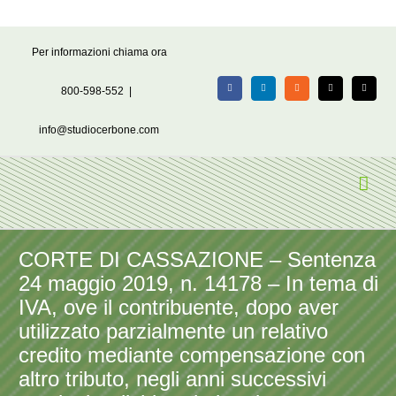
Salta
Per informazioni chiama ora
al
contenuto
800-598-552
|
Facebook
LinkedIn
Rss
X
Email
info@studiocerbone.com
CORTE DI CASSAZIONE – Sentenza
24 maggio 2019, n. 14178 – In tema di
IVA, ove il contribuente, dopo aver
utilizzato parzialmente un relativo
credito mediante compensazione con
altro tributo, negli anni successivi