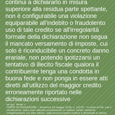
continui a dichiararlo in misura
superiore alla residua parte spettante,
non è configurabile una violazione
equiparabile all’indebito o fraudolento
uso di tale credito se all’irregolarità
formale della dichiarazione non segua
il mancato versamento di imposte, cui
solo è riconducibile un concreto danno
erariale, non potendo ipotizzarsi un
tentativo di illecito fiscale qualora il
contribuente tenga una condotta in
buona fede e non ponga in essere atti
diretti all’utilizzo del maggior credito
erroneamente riportato nelle
dichiarazioni successive
sei qui:
Home
CORTE DI CASSAZIONE – Sentenza 24 maggio 2019, n. 14178 – In tema di IVA, ove il
contribuente, dopo aver utilizzato parzialmente un relativo credito mediante
compensazione con altro tributo, negli anni successivi continui a dichiararlo in misura