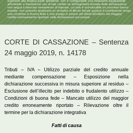
superiore alla residua parte spettante, non è configurabile una violazione equiparabile
all’indebito o fraudolento uso di tale credito se all’irregolarità formale della dichiarazione
non segua il mancato versamento di imposte, cui solo è riconducibile un concreto danno
erariale, non potendo ipotizzarsi un tentativo di illecito fiscale qualora il contribuente tenga
una condotta in buona fede e non ponga in essere atti diretti all’utilizzo del maggior
credito erroneamente riportato nelle dichiarazioni successive
CORTE DI CASSAZIONE – Sentenza
24 maggio 2019, n. 14178
Tributi – IVA – Utilizzo parziale del credito annuale
mediante compensazione – Esposizione nella
dichiarazione successiva in misura superiore al residuo –
Esclusione dell’illecito per indebito o frudalento utilizzo –
Condizioni di buona fede – Mancato utilizzo del maggior
credito erroneamente riportato – Rilevazione oltre il
termine per la dichiarazione integrativa
Fatti di causa