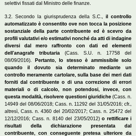
selettivi fissati dal Ministro delle finanze.
3.2. Secondo la giurisprudenza della S.C.,
il controllo
automatizzato è consentito ove non tocca la posizione
sostanziale della parte contribuente ed è scevro da
profili valutativi e/o estimativi nonché da atti di indagine
diversi dal mero raffronto con dati ed elementi
dell’anagrafe tributaria
(Cass. S.U. n. 17758 del
08/09/2016).
Pertanto, lo stesso è ammissibile solo
quando il dovuto sia determinato mediante un
controllo meramente cartolare, sulla base dei meri dati
forniti dal contribuente o di una correzione di errori
materiali o di calcolo, non potendosi, invece, con
questa modalità, risolvere questioni giuridiche
(Cass. n.
14949 del 08/06/2018; Cass. n. 11292 del 31/05/2016; cfr.,
altresì, Cass. n. 4360 del 20/02/2017; Cass. n. 25472 del
12/12/2016; Cass. n. 8140 del 23/05/2012)
o rettificare i
risultati della dichiarazione presentata dal
contribuente, con conseguente pretesa ulteriore da