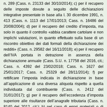
n. 289 (Cass. n. 23133 del 30/10/2014); c) per il recupero
delle imposte dovute a seguito delle dichiarazioni
integrative presentate in base alla I. 30 dicembre 1991, n.
413 (Cass. n. 1113 del 17/01/2013; Cass. n. 16486 del
20/08/2004); d) per il recupero del credito d’imposta, ma
solo in quanto il controllo «abbia carattere cartolare e non
implichi valutazioni, in quanto effettuato sulla base di un
riscontro obiettivo dei dati formali della dichiarazione dei
redditi» (Cass. n. 29582 del 16/11/2018); e) per il recupero
dell’IVA portata in detrazione in assenza della
dichiarazione annuale (Cass. S.U. n. 17758 del 2016, cit.;
Cass. n. 4392 del 23/02/2018; Cass. n. 1627 del
25/01/2017; Cass. n. 25329 del 28/11/2014); f) per
rettificare l’imposta indicata in dichiarazione in base
all’applicazione di una diversa aliquota rispetto a quella
individuata dal contribuente (Cass. n. 2412 del
31/01/2017); g) per il recupero dell’eccedenza d’imposta
superiore alle risultanze dell’anagrafe tributaria (Cass. n.
8140 del 2012, cit.); h) nel caso di errori materiali o di