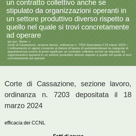
un contratto collettivo anche se
stipulato da organizzazioni operanti in
un settore produttivo diverso rispetto a
quello nel quale si trovi concretamente
ad operare
sei qui:
Home
Corte di Cassazione, sezione lavoro, ordinanza n. 7203 depositata il 18 marzo 2024 –
L’ordinamento in vigore consente al datore di lavoro di autodeterminare la categoria di
appartenenza ovvero di poter applicare un contratto collettivo anche se stipulato da
organizzazioni operanti in un settore produttivo diverso rispetto a quello nel quale si trovi
concretamente ad operare
Corte di Cassazione, sezione lavoro,
ordinanza n. 7203 depositata il 18
marzo 2024
efficacia dei CCNL