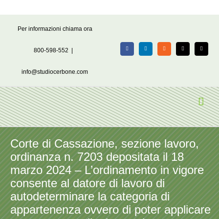
Salta
Per informazioni chiama ora
al
contenuto
800-598-552
|
Facebook
LinkedIn
Rss
X
Email
info@studiocerbone.com
Corte di Cassazione, sezione lavoro,
ordinanza n. 7203 depositata il 18
marzo 2024 – L’ordinamento in vigore
consente al datore di lavoro di
autodeterminare la categoria di
appartenenza ovvero di poter applicare