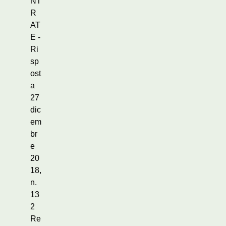
NT
R
AT
E -
Ri
sp
ost
a
27
dic
em
br
e
20
18,
n.
13
2
Re