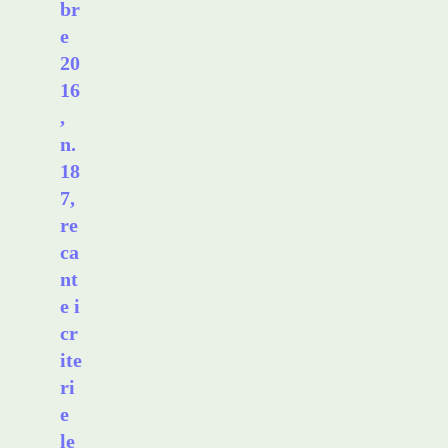
br
e
20
16
,
n.
18
7,
re
ca
nt
e i
cr
ite
ri
e
le