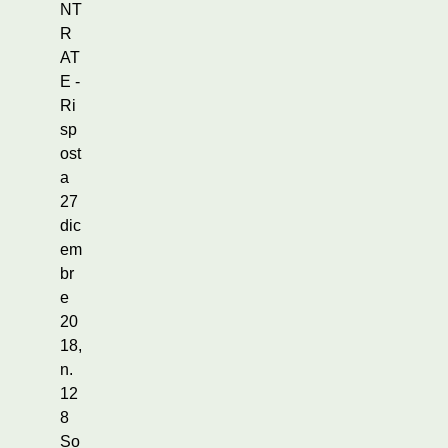
NT
R
AT
E -
Ri
sp
ost
a
27
dic
em
br
e
20
18,
n.
12
8
So