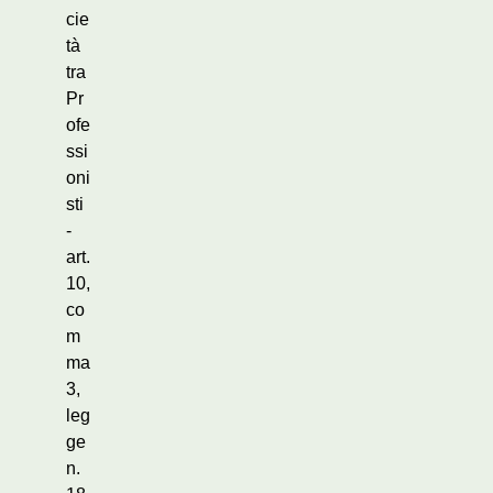
cie
tà
tra
Pr
ofe
ssi
oni
sti
-
art.
10,
co
m
ma
3,
leg
ge
n.