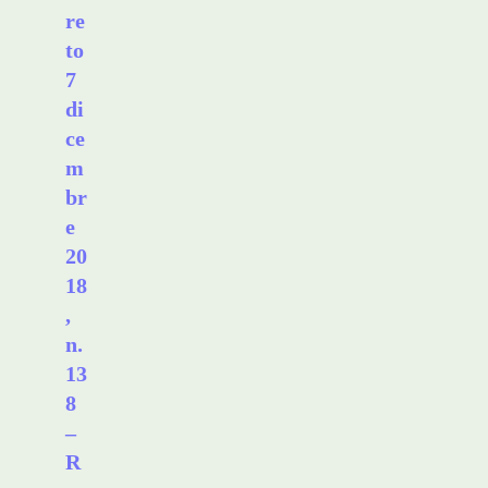
re
to
7
di
ce
m
br
e
20
18
,
n.
13
8
–
R