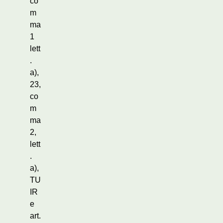
co
m
ma
1
lett
.
a),
23,
co
m
ma
2,
lett
.
a),
TU
IR
e
art.