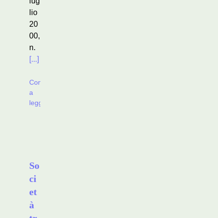
lug
lio
20
00,
n.
[...]
Continua
a
leggere
So
ci
et
à