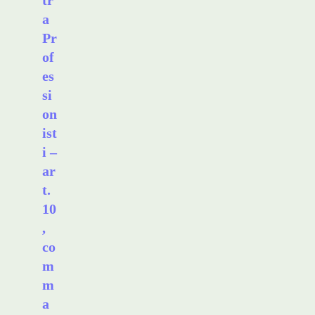
tr
a
Pr
of
es
si
on
ist
i –
ar
t.
10
,
co
m
m
a