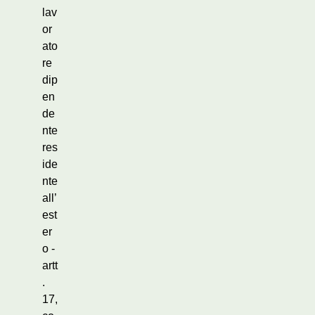
lav
or
ato
re
dip
en
de
nte
res
ide
nte
all’
est
er
o -
artt
.
17,