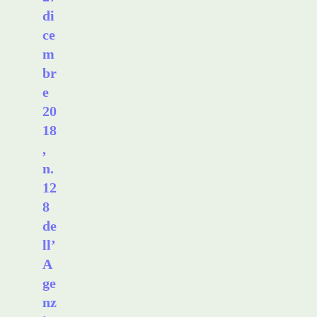
di
ce
m
br
e
20
18
,
n.
12
8
de
ll’
A
ge
nz