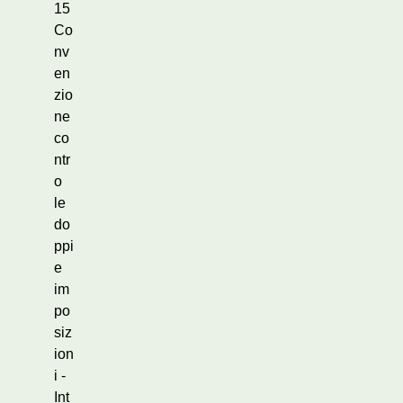
15
Co
nv
en
zio
ne
co
ntr
o
le
do
ppi
e
im
po
siz
ion
i -
Int