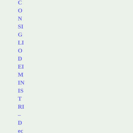
C
O
N
SI
G
LI
O
D
EI
M
IN
IS
T
RI
–
D
ec