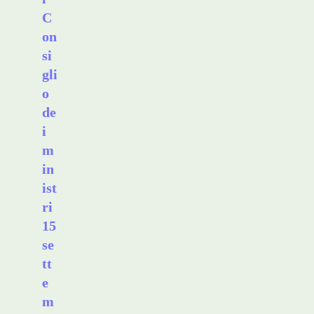
C
on
si
gli
o
de
i
m
in
ist
ri
15
se
tt
e
m