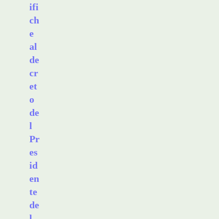
ifi
ch
e
al
de
cr
et
o
de
l
Pr
es
id
en
te
de
l