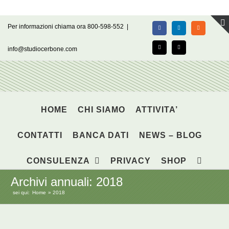
Salta
Per informazioni chiama ora 800-598-552
|
Facebook
LinkedIn
Rss
al
contenuto
info@studiocerbone.com
X
Email
HOME
CHI SIAMO
ATTIVITA’
CONTATTI
BANCA DATI
NEWS – BLOG
CONSULENZA
PRIVACY
SHOP
Archivi annuali:
2018
sei qui:
Home
2018