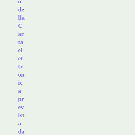
o
de
lla
C
ar
ta
el
et
tr
on
ic
a
pr
ev
ist
a
da