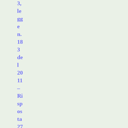
3,
le
gg
e
n.
18
3
de
l
20
11
–
Ri
sp
os
ta
27