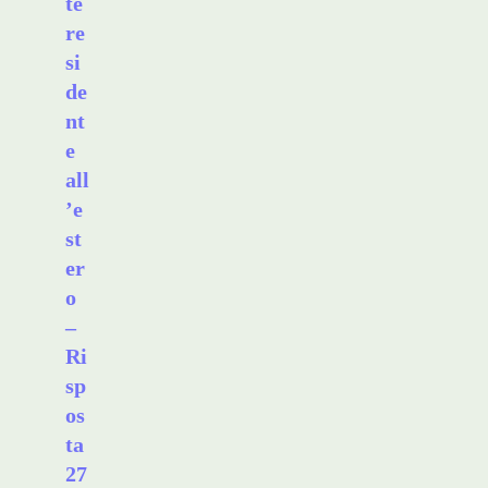
te
re
si
de
nt
e
all
’e
st
er
o
–
Ri
sp
os
ta
27