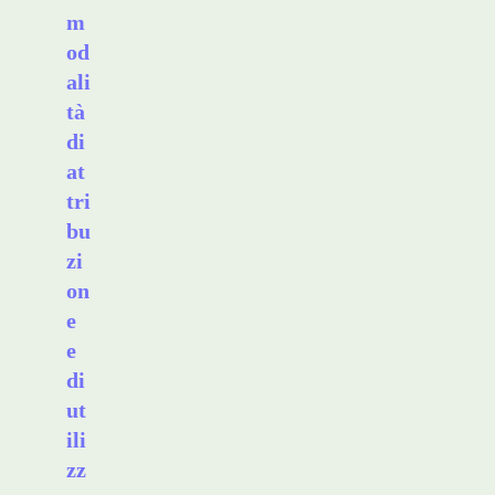
m
od
ali
tà
di
at
tri
bu
zi
on
e
e
di
ut
ili
zz