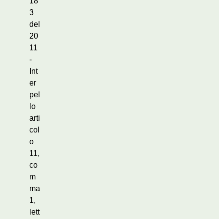
18
3
del
20
11
-
Int
er
pel
lo
arti
col
o
11,
co
m
ma
1,
lett