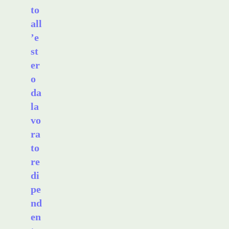
to
all
’e
st
er
o
da
la
vo
ra
to
re
di
pe
nd
en