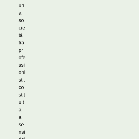
un
a
so
cie
tà
tra
pr
ofe
ssi
oni
sti,
co
stit
uit
a
ai
se
nsi