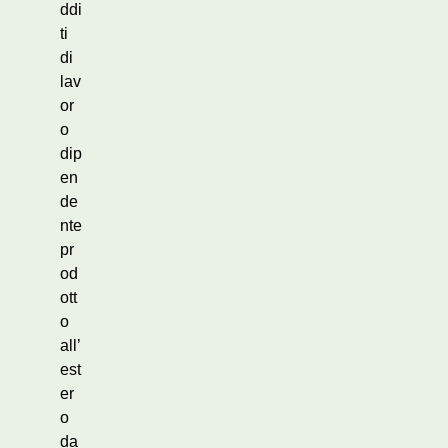
ddi
ti
di
lav
or
o
dip
en
de
nte
pr
od
ott
o
all’
est
er
o
da