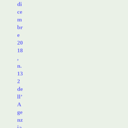
di
ce
m
br
e
20
18
,
n.
13
2
de
ll’
A
ge
nz
ia