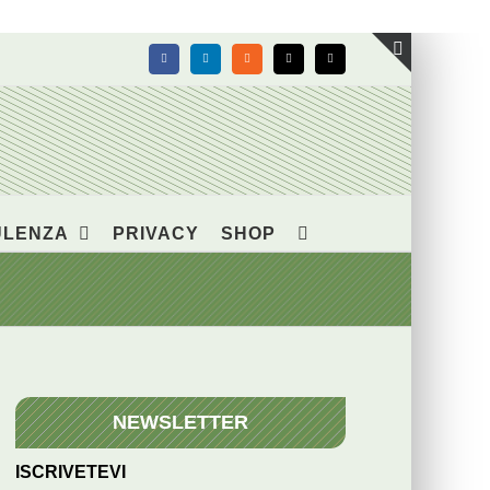
Facebook
LinkedIn
Rss
X
Email
Toggle
area
barra
scorrevol
ULENZA
PRIVACY
SHOP
NEWSLETTER
ISCRIVETEVI