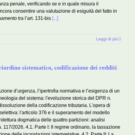
evanza penale, verificando se e in quale misura il
cora consentire una valutazione di esiguità del fatto in
namento tra l’art. 131-bis
[...]
Leggi di più
iordino sistematico, codificazione dei redditi
zione d’urgenza, l’ipertrofia normativa e l’esigenza di un
heologia del sistema: l'evoluzione storica del DPR n.
dissoluzione della codificazione tributaria. L'opera di
elettiva: l'articolo 376 e il superamento del modello
itettura dogmatica delle quattro partizioni: analisi
. 117/2026. 4.1. Parte I: Il regime ordinario, la tassazione
ione delle incrostazioni interpretative. 4.2. Parte II: La