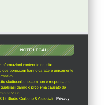
NOTE LEGALI
e informazioni contenute nel sito
diocerbone.com hanno carattere unicamente
ormativo.
l sito studiocerbone.com non è responsabile
 qualsiasi danno o problema causato da
sto servizio.
012 Studio Cerbone & Associati -
Privacy