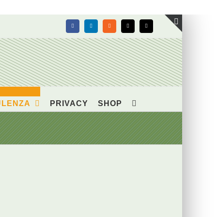
Facebook
LinkedIn
Rss
X
Email
Toggle
area
barra
scorrevol
ULENZA
PRIVACY
SHOP