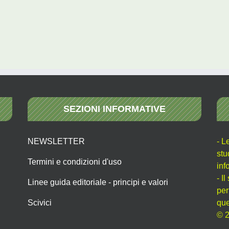
SEZIONI INFORMATIVE
NEWSLETTER
- L
stu
Termini e condizioni d'uso
inf
- I
Linee guida editoriale - principi e valori
per
Scivici
que
© 2