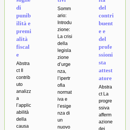
di
del
Somm
punib
contri
ario:
ilità e
Introdu
buent
zione:
premi
e e
La crisi
alità
del
della
fiscal
profe
legisla
e
ssioni
zione
sta
Abstra
d’urge
attest
ct Il
nza,
contrib
atore
l’ipertr
uto
ofia
Abstra
analizz
normat
ct La
a
iva e
progre
l’applic
l’esige
ssiva
abilità
nza di
afferm
della
un
azione
causa
nuovo
dei