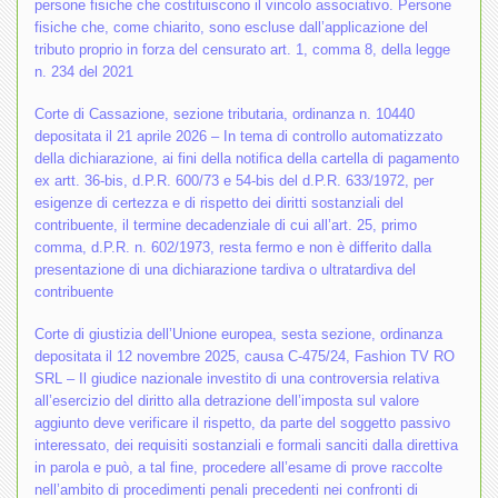
persone fisiche che costituiscono il vincolo associativo. Persone
fisiche che, come chiarito, sono escluse dall’applicazione del
tributo proprio in forza del censurato art. 1, comma 8, della legge
n. 234 del 2021
Corte di Cassazione, sezione tributaria, ordinanza n. 10440
depositata il 21 aprile 2026 – In tema di controllo automatizzato
della dichiarazione, ai fini della notifica della cartella di pagamento
ex artt. 36-bis, d.P.R. 600/73 e 54-bis del d.P.R. 633/1972, per
esigenze di certezza e di rispetto dei diritti sostanziali del
contribuente, il termine decadenziale di cui all’art. 25, primo
comma, d.P.R. n. 602/1973, resta fermo e non è differito dalla
presentazione di una dichiarazione tardiva o ultratardiva del
contribuente
Corte di giustizia dell’Unione europea, sesta sezione, ordinanza
depositata il 12 novembre 2025, causa C-475/24, Fashion TV RO
SRL – Il giudice nazionale investito di una controversia relativa
all’esercizio del diritto alla detrazione dell’imposta sul valore
aggiunto deve verificare il rispetto, da parte del soggetto passivo
interessato, dei requisiti sostanziali e formali sanciti dalla direttiva
in parola e può, a tal fine, procedere all’esame di prove raccolte
nell’ambito di procedimenti penali precedenti nei confronti di