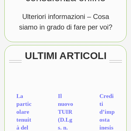
Ulteriori informazioni – Cosa
siamo in grado di fare per voi?
ULTIMI ARTICOLI
La
Il
Credi
partic
nuovo
ti
olare
TUIR
d’imp
tenuit
(D.Lg
osta
à del
s. n.
inesis