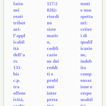
fatto
117/2
tenti
nei
026):
e non
reati
riordi
spetta
tribut
no
nti:
ari:
siste
criter
l’appl
matic
i di
icabil
o,
qualif
ità
codifi
icazio
dell’a
cazio
ne,
rt.
ne dei
indeb
131-
reddi
ita
bis
ti e
comp
c.p.
probl
ensaz
tra
emi
ione e
offens
inter
respo
ività,
preta
nsabil
soglie
tivi
ità