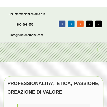
Salta
Per informazioni chiama ora
al
contenuto
800-598-552
|
Facebook
LinkedIn
Rss
X
Email
info@studiocerbone.com
PROFESSIONALITA’, ETICA, PASSIONE,
CREAZIONE DI VALORE