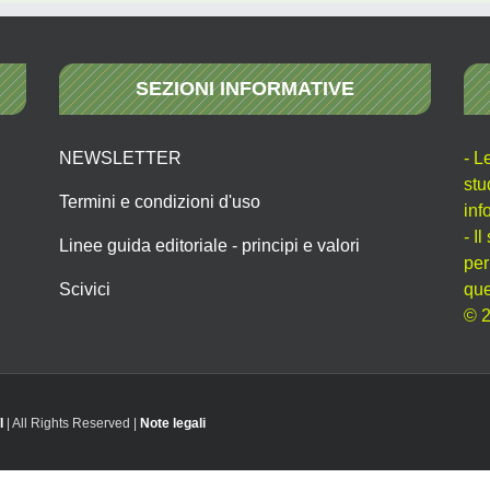
SEZIONI INFORMATIVE
NEWSLETTER
- L
stu
Termini e condizioni d'uso
inf
- I
Linee guida editoriale - principi e valori
per
Scivici
que
© 2
I
| All Rights Reserved |
Note legali