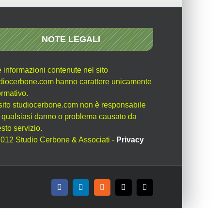
NOTE LEGALI
e informazioni contenute nel sito
diocerbone.com hanno carattere unicamente
ormativo.
l sito studiocerbone.com non è responsabile
 qualsiasi danno o problema causato da
sto servizio.
012 Studio Cerbone & Associati -
Privacy
Facebook
LinkedIn
Rss
X
Email