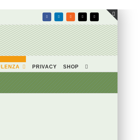
Facebook
LinkedIn
Rss
X
Email
Toggle
area
barra
scorrevol
ULENZA
PRIVACY
SHOP