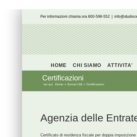
Salta
Per informazioni chiama ora 800-598-552
|
info@studio
al
contenuto
HOME
CHI SIAMO
ATTIVITA’
Certificazioni
sei qui:
Home
Servizi Utili
Certificazioni
Agenzia delle Entrat
Certificato di residenza fiscale per doppia imposizione