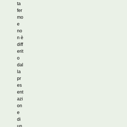
ta
fer
mo
e
no
n è
diff
erit
o
dal
la
pr
es
ent
azi
on
e
di
un