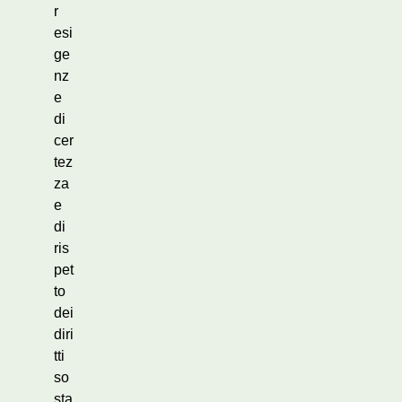
r
esi
ge
nz
e
di
cer
tez
za
e
di
ris
pet
to
dei
diri
tti
so
sta