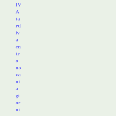
IV
A
ta
rd
iv
a
en
tr
o
no
va
nt
a
gi
or
ni