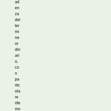
ad
en
za
del
ter
mi
ne
or
din
ari
o,
co
n
pa
rtic
ola
re
rife
rim