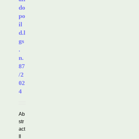
do
po
il
d.l
gs
.
n.
87
/2
02
4
Ab
str
act
Il