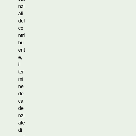
nzi
ali
del
co
ntri
bu
ent
e,
il
ter
mi
ne
de
ca
de
nzi
ale
di