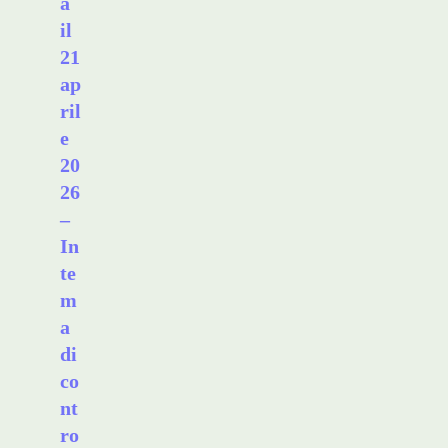
a
il
21
ap
ril
e
20
26
–
In
te
m
a
di
co
nt
ro