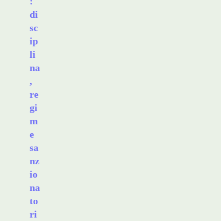
:
di
sc
ip
li
na
,
re
gi
m
e
sa
nz
io
na
to
ri