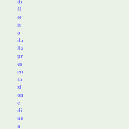
di
ff
er
it
o
da
lla
pr
es
en
ta
zi
on
e
di
un
a