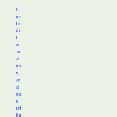
C
or
te
di
C
as
sa
zi
on
e,
se
zi
on
e
tri
bu