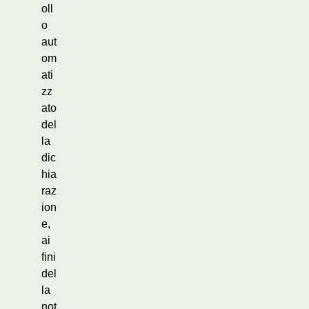
oll
o
aut
om
ati
zz
ato
del
la
dic
hia
raz
ion
e,
ai
fini
del
la
not