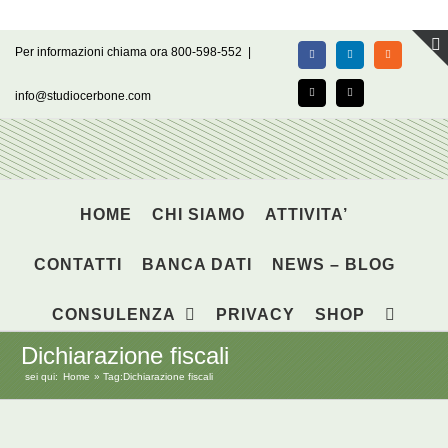
Salta
Per informazioni chiama ora 800-598-552
|
Facebook
LinkedIn
Rss
al
contenuto
info@studiocerbone.com
X
Email
HOME
CHI SIAMO
ATTIVITA’
CONTATTI
BANCA DATI
NEWS – BLOG
CONSULENZA
PRIVACY
SHOP
Dichiarazione fiscali
sei qui:
Home
Tag:
Dichiarazione fiscali