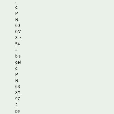
,
d.
P.
R.
60
0/7
3 e
54
-
bis
del
d.
P.
R.
63
3/1
97
2,
pe