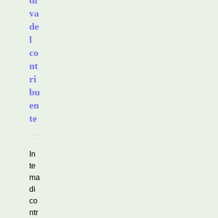
di
va
de
l
co
nt
ri
bu
en
te
In
te
ma
di
co
ntr