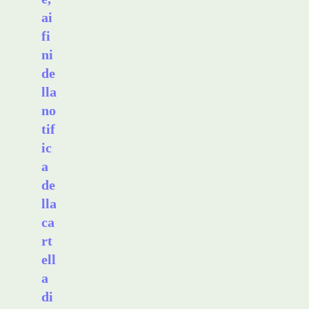
ai
fi
ni
de
lla
no
tif
ic
a
de
lla
ca
rt
ell
a
di