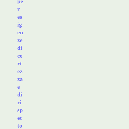
pe
r
es
ig
en
ze
di
ce
rt
ez
za
e
di
ri
sp
et
to