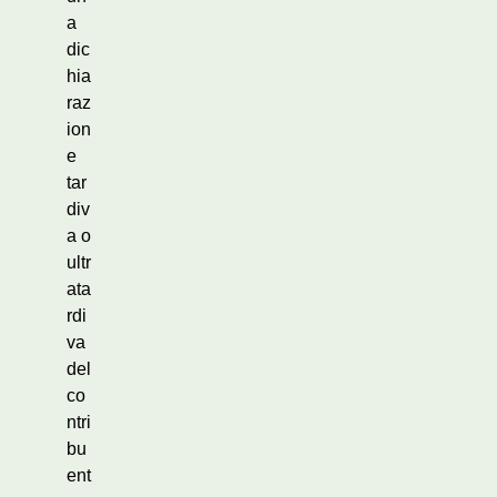
a
dic
hia
raz
ion
e
tar
div
a o
ultr
ata
rdi
va
del
co
ntri
bu
ent