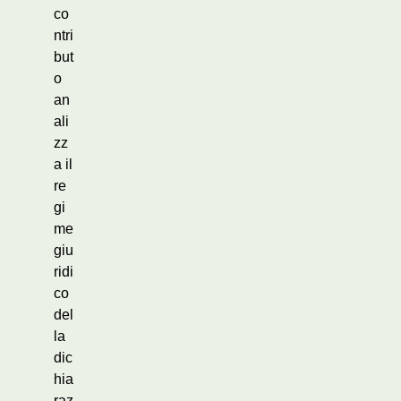
co
ntri
but
o
an
ali
zz
a il
re
gi
me
giu
ridi
co
del
la
dic
hia
raz