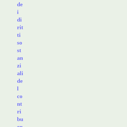
de
i
di
rit
ti
so
st
an
zi
ali
de
l
co
nt
ri
bu
en