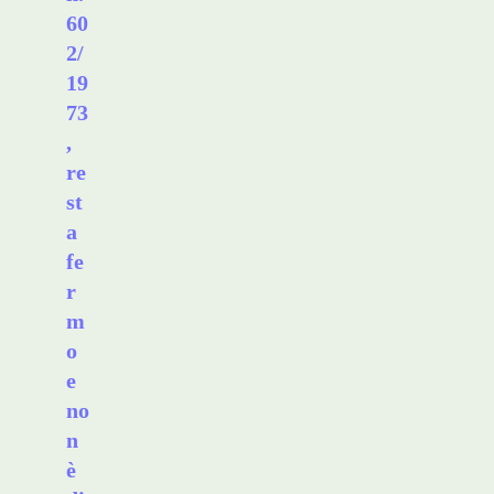
60
2/
19
73
,
re
st
a
fe
r
m
o
e
no
n
è