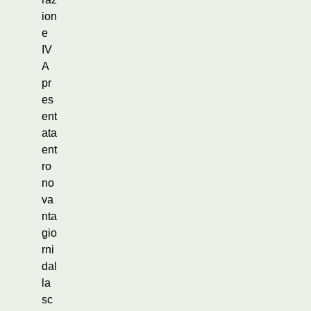
ion
e
IV
A
pr
es
ent
ata
ent
ro
no
va
nta
gio
rni
dal
la
sc