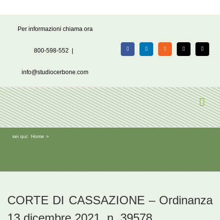
Salta
Per informazioni chiama ora
al
contenuto
800-598-552
|
Facebook
LinkedIn
Rss
X
Email
info@studiocerbone.com
sei qui:
Home
CORTE DI CASSAZIONE – Ordinanza
13 dicembre 2021, n. 39578