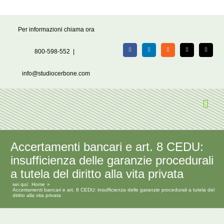
Salta
Per informazioni chiama ora
al
contenuto
800-598-552
|
Facebook
LinkedIn
Rss
X
Email
info@studiocerbone.com
Accertamenti bancari e art. 8 CEDU:
insufficienza delle garanzie procedurali
a tutela del diritto alla vita privata
sei qui:
Home
Accertamenti bancari e art. 8 CEDU: insufficienza delle garanzie procedurali a tutela del
diritto alla vita privata