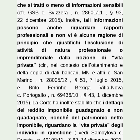
che si tratti o meno di informazioni sensibili
(cfr.
GSB
c. Svizzera
, n.
28601/11
, §
93,
22
dicembre 2015). Inoltre,
tali informazioni
possono anche riguardare rapporti
professionali e non vi è alcuna ragione di
principio che giustifichi l’esclusione di
attività di natura professionale o
imprenditoriale dalla nozione di “vita
privata”
(cfr., nel contesto dell’ottenimento e
della copia di dati bancari,
MN e altri c.
San
Marino
, n.
28005/12
, § 51, 7
luglio 2015,
e
Brito Ferrinho Bexiga Villa-Nova
c.
Portogallo
, n.
69436/10
, § 43, 1
dicembre
2015). La Corte ha inoltre stabilito che
i dettagli
del reddito imponibile guadagnato e non
guadagnato, nonché del patrimonio netto
imponibile, riguardano la “vita privata” degli
individui in questione
(
vedi
Samoylova c.