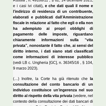
Russia
, n.
49108/11
, § 62, 14 dicembre 2021,
e i casi ivi citati)
, e che dati quali il nome e
l’indirizzo di residenza di un contribuente,
elaborati e pubblicati dall’Amministrazione
fiscale in relazione al fatto che egli o ella non
ha adempiuto ai propri obblighi di
pagamento delle imposte, riguardano
chiaramente informazioni sulla “vita
privata”, nonostante il fatto che, ai sensi del
diritto interno, i dati siano stati classificati
come informazioni di interesse pubblico
(vedi
LB c. Ungheria
[GC], n.
36345/16
, § 104,
9
marzo 2023).
(…)
Inoltre, la Corte ha già ritenuto che
la
consultazione del conto bancario di un
individuo costituisce un’ingerenza nel suo
diritto al rispetto della vita privata
(vedere, nel
contesto della consultazione dei dati bancari di