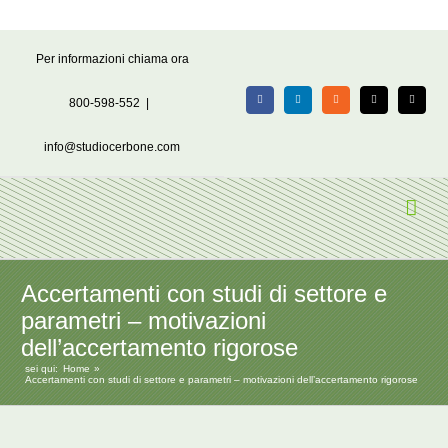
Salta
Per informazioni chiama ora
al
contenuto
800-598-552
|
Facebook
LinkedIn
Rss
X
Email
info@studiocerbone.com
Accertamenti con studi di settore e
parametri – motivazioni
dell’accertamento rigorose
sei qui:
Home
Accertamenti con studi di settore e parametri – motivazioni dell’accertamento rigorose