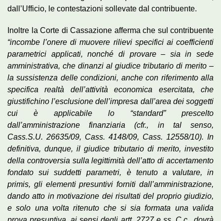
dall’Ufficio, le contestazioni sollevate dal contribuente.
Inoltre la Corte di Cassazione afferma che sul contribuente
“incombe l’onere di muovere rilievi specifici ai coefficienti
parametrici applicati, nonché di provare – sia in sede
amministrativa, che dinanzi al giudice tributario di merito –
la sussistenza delle condizioni, anche con riferimento alla
specifica realtà dell’attività economica esercitata, che
giustifichino l’esclusione dell’impresa dall’area dei soggetti
cui è applicabile lo “standard” prescelto
dall’amministrazione finanziaria (cfr., in tal senso,
Cass.S.U. 26635/09, Cass. 4148/09, Cass. 12558/10). In
definitiva, dunque, il giudice tributario di merito, investito
della controversia sulla legittimità dell’atto di accertamento
fondato sui suddetti parametri, è tenuto a valutare, in
primis, gli elementi presuntivi forniti dall’amministrazione,
dando atto in motivazione dei risultati del proprio giudizio,
e solo una volta ritenuto che si sia formata una valida
prova presuntiva, ai sensi degli artt. 2727 e ss. C.c., dovrà