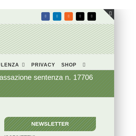
Facebook
LinkedIn
Rss
X
Email
Toggle
area
barra
scorrevol
ULENZA
PRIVACY
SHOP
Cassazione sentenza n. 17706
NEWSLETTER