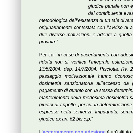
giudice penale non è 
dal contribuente eva
metodologica dell’esistenza di un tale divers
originariamente contestata con l’avviso di a
due diverse motivazioni e aderire a quella
provata.”
Per cui
“in caso di accertamento con adesi
ridotta non si verifica l’integrale estinzio
13/5/2004, dep. 14/7/2004, Pisciotta, Rv. 
passaggio motivazionale hanno riconosc
dosimetria sanzionatoria all’accesso da 
pagamento di quanto con la stessa determinato
mantenimento della medesima dosimetria san
giudici di appello, per cui la determinazione
espresso nella sentenza Impugnata, semma
giudice ex art. 62 bis c.p.”
L’
accertamento con adesione
è un’istitut