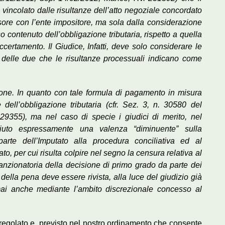
vincolato dalle risultanze dell’atto negoziale concordato
sore con l’ente impositore, ma sola dalla considerazione
o contenuto dell’obbligazione tributaria, rispetto a quella
ccertamento. Il Giudice, Infatti, deve solo considerare le
 delle due che le risultanze processuali indicano come
one. In quanto con tale formula di pagamento in misura
ne dell’obbligazione tributaria (cfr. Sez. 3, n. 30580 del
229355), ma nel caso di specie i giudici di merito, nel
iuto espressamente una valenza “diminuente” sulla
parte dell’Imputato alla procedura conciliativa ed al
, per cui risulta colpire nel segno la censura relativa al
zionatoria della decisione di primo grado da parte dei
 della pena deve essere rivista, alla luce del giudizio già
i anche mediante l’ambito discrezionale concesso al
o regolato e previsto nel nostro ordinamento che consente