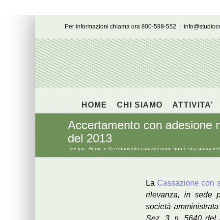
Salta
Per informazioni chiama ora 800-598-552
|
info@studio
al
contenuto
HOME
CHI SIAMO
ATTIVITA’
Accertamento con adesione n
del 2013
sei qui:
Home
Accertamento con adesione non è una prova nel 
La
Cassazione con s
rilevanza, in sede 
società amministrata 
Sez. 3, n. 5640 del