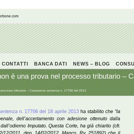
cerbone.com
CONTATTI
BANCA DATI
NEWS – BLOG
CONS
on è una prova nel processo tributario – 
processo tributario – Cassazione sentenza n. 17706 del 2013
entenza n. 17706 del 18 aprile 2013
ha stabilito che
“la
penale, dell’accertamento con adesione ottenuto dalla
dall’odierno Imputato. Questa Corte, ha già chiarito (cfr.
 2/12/2011, dep. 14/02/2012, Manco, Rv. 251892) che il