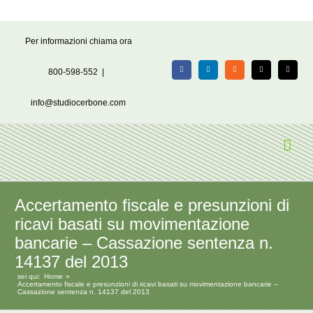
Salta
Per informazioni chiama ora
al
contenuto
800-598-552
|
Facebook
LinkedIn
Rss
X
Email
info@studiocerbone.com
Accertamento fiscale e presunzioni di
ricavi basati su movimentazione
bancarie – Cassazione sentenza n.
14137 del 2013
sei qui:
Home
Accertamento fiscale e presunzioni di ricavi basati su movimentazione bancarie –
Cassazione sentenza n. 14137 del 2013