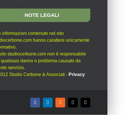
NOTE LEGALI
e informazioni contenute nel sito
diocerbone.com hanno carattere unicamente
ormativo.
l sito studiocerbone.com non è responsabile
 qualsiasi danno o problema causato da
sto servizio.
012 Studio Cerbone & Associati -
Privacy
Facebook
LinkedIn
Rss
X
Email