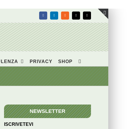
Facebook
LinkedIn
Rss
X
Email
Toggle
area
barra
scorrevol
ULENZA
PRIVACY
SHOP
NEWSLETTER
ISCRIVETEVI