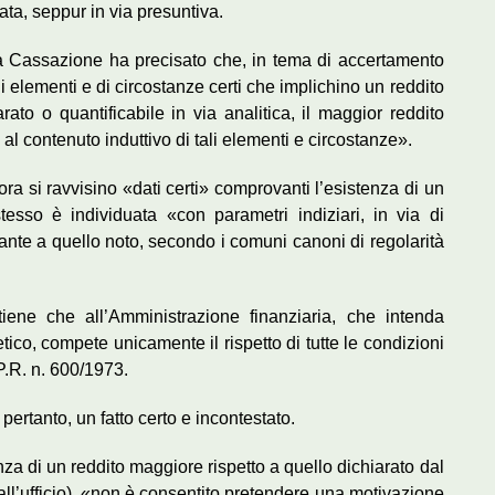
rata, seppur in via presuntiva.
 la Cassazione ha precisato che, in tema di accertamento
di elementi e di circostanze certi che implichino un reddito
ato o quantificabile in via analitica, il maggior reddito
 al contenuto induttivo di tali elementi e circostanze».
ora si ravvisino «dati certi» comprovanti l’esistenza di un
stesso è individuata «con parametri indiziari, in via di
rante a quello noto, secondo i comuni canoni di regolarità
stiene che all’Amministrazione finanziaria, che intenda
ico, compete unicamente il rispetto di tutte le condizioni
P.R. n. 600/1973.
pertanto, un fatto certo e incontestato.
nza di un reddito maggiore rispetto a quello dichiarato dal
dall’ufficio), «non è consentito pretendere una motivazione