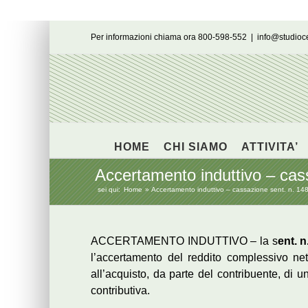
Salta
Per informazioni chiama ora 800-598-552
|
info@studio
al
contenuto
HOME
CHI SIAMO
ATTIVITA’
Accertamento induttivo – cas
sei qui:
Home
Accertamento induttivo – cassazione sent. n. 1
ACCERTAMENTO INDUTTIVO – la s
ent. 
l’accertamento del reddito complessivo netto
all’acquisto, da parte del contribuente, di
contributiva.