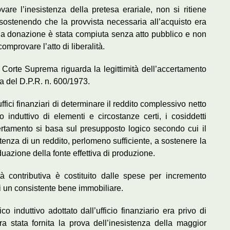
are l’inesistenza della pretesa erariale, non si ritiene
sostenendo che la provvista necessaria all’acquisto era
e la donazione è stata compiuta senza atto pubblico e non
mprovare l’atto di liberalità.
la Corte Suprema riguarda la legittimità dell’accertamento
ma del D.P.R. n. 600/1973.
ici finanziari di determinare il reddito complessivo netto
 induttivo di elementi e circostanze certi, i cosiddetti
certamento si basa sul presupposto logico secondo cui il
tenza di un reddito, perlomeno sufficiente, a sostenere la
uazione della fonte effettiva di produzione.
à contributiva è costituito dalle spese per incremento
i un consistente bene immobiliare.
co induttivo adottato dall’ufficio finanziario era privo di
ra stata fornita la prova dell’inesistenza della maggior