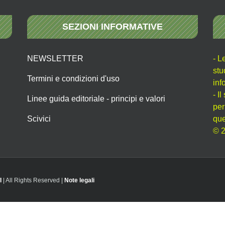
SEZIONI INFORMATIVE
NEWSLETTER
- L
stu
Termini e condizioni d'uso
inf
- I
Linee guida editoriale - principi e valori
per
Scivici
que
© 2
I
| All Rights Reserved |
Note legali