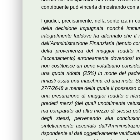
contribuente può vincerla dimostrando con alt
I giudici, precisamente, nella sentenza in
della decisione impugnata nonché immune
integralmente laddove ha affermato che il m
dall’Amministrazione Finanziaria (tenuto con
della provenienza del maggior reddito i
l’accertamento) erroneamente dovendosi tog
non costituisce un bene voluttuario consid
una quota ridotta (25%) in morte del padre 
rimasti ossia una macchina ed una moto. Su
27/7/2648 a mente della quale il possesso d
una presunzione di maggior reddito e rifere
predetti mezzi (dei quali unotalmente vetu
ma comparato ad altro mezzo di stessa pot
degli stessi, pervenendo alla conclusi
sinteticamente accertato dall’Amministrazi
rispondente ai dati oggettivamente verificabil