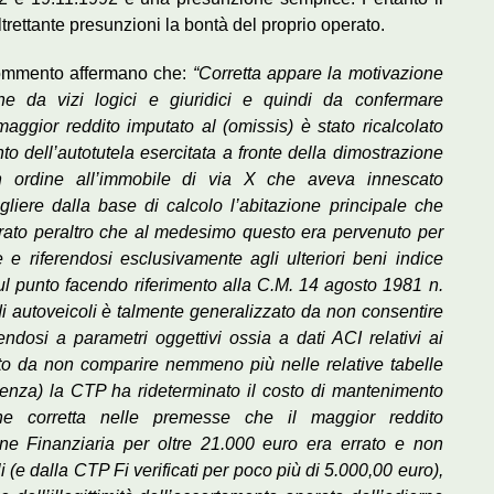
rettante presunzioni la bontà del proprio operato.
 commento affermano che:
“Corretta appare la motivazione
 da vizi logici e giuridici e quindi da confermare
aggior reddito imputato al (omissis) è stato ricalcolato
to dell’autotutela esercitata a fronte della dimostrazione
n ordine all’immobile di via X che aveva innescato
liere dalla base di calcolo l’abitazione principale che
erato peraltro che al medesimo questo era pervenuto per
e riferendosi esclusivamente agli ulteriori beni indice
l punto facendo riferimento alla C.M. 14 agosto 1981 n.
i autoveicoli è talmente generalizzato da non consentire
ndosi a parametri oggettivi ossia a dati ACI relativi ai
sto da non comparire nemmeno più nelle relative tabelle
enza) la CTP ha rideterminato il costo di mantenimento
one corretta nelle premesse che il maggior reddito
one Finanziaria per oltre 21.000 euro era errato e non
i (e dalla CTP Fi verificati per poco più di 5.000,00 euro),