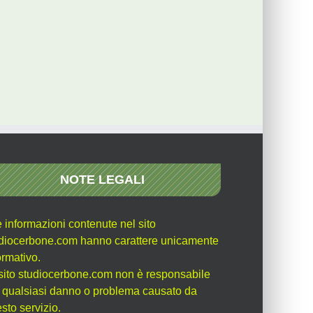
NOTE LEGALI
e informazioni contenute nel sito
diocerbone.com hanno carattere unicamente
ormativo.
l sito studiocerbone.com non è responsabile
 qualsiasi danno o problema causato da
sto servizio.