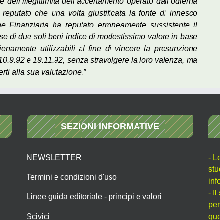
e dell’illegittimità dell’accertamento operato dall’odierna
reputato che una volta giustificata la fonte di innesco
one Finanziaria ha reputato erroneamente sussistente il
ase di due soli beni indice di modestissimo valore in base
ienamente utilizzabili al fine di vincere la presunzione
 10.9.92 e 19.11.92, senza stravolgere la loro valenza, ma
erti alla sua valutazione.”
SEZIONI INFORMATIVE
NEWSLETTER
- L
stu
Termini e condizioni d'uso
inf
- I
Linee guida editoriale - principi e valori
per
Scivici
que