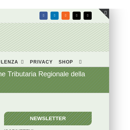
Facebook
LinkedIn
Rss
X
Email
Toggle
area
barra
scorrevol
ULENZA
PRIVACY
SHOP
e Tributaria Regionale della
NEWSLETTER