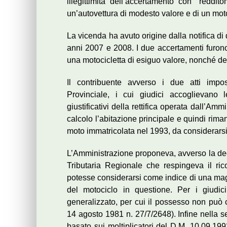
illegittimità dell’accertamento con “reddit
un’autovettura di modesto valore e di un moto
La vicenda ha avuto origine dalla notifica di
anni 2007 e 2008. I due accertamenti furon
una motocicletta di esiguo valore, nonché de
Il contribuente avverso i due atti impos
Provinciale, i cui giudici accoglievano 
giustificativi della rettifica operata dall’Am
calcolo l’abitazione principale e quindi rima
moto immatricolata nel 1993, da considerarsi 
L’Amministrazione proponeva, avverso la dec
Tributaria Regionale che respingeva il ri
potesse considerarsi come indice di una magg
del motociclo in questione. Per i giudic
generalizzato, per cui il possesso non può 
14 agosto 1981 n. 27/7/2648). Infine nella 
basato sui moltiplicatori del D.M. 10.09.19