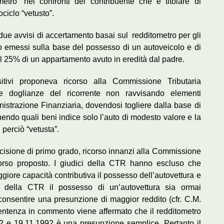
ometro” nei confronti del contribuente che è titolare di
ciclo “vetusto”.
 due avvisi di accertamento basai sul redditometro per gli
o emessi sulla base del possesso di un autoveicolo e di
l 25% di un appartamento avuto in eredità dal padre.
itivi proponeva ricorso alla Commissione Tributaria
le doglianze del ricorrente non ravvisando elementi
ministrazione Finanziaria, dovendosi togliere dalla base di
nendo quali beni indice solo l’auto di modesto valore e la
perciò “vetusta”.
isione di primo grado, ricorso innanzi alla Commissione
corso proposto. I giudici della CTR hanno escluso che
iore capacità contributiva il possesso dell’autovettura e
i della CTR il possesso di un’autovettura sia ormai
consentire una presunzione di maggior reddito (cfr. C.M.
sentenza in commento viene affermato che il redditometro
92 e 19.11.1992 è una presunzione semplice. Pertanto il