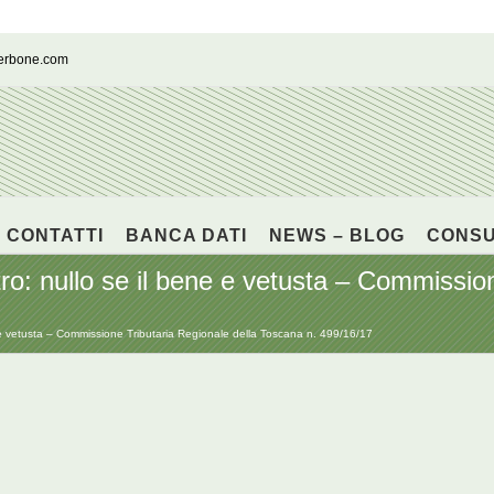
cerbone.com
CONTATTI
BANCA DATI
NEWS – BLOG
CONS
o: nullo se il bene e vetusta – Commission
 e vetusta – Commissione Tributaria Regionale della Toscana n. 499/16/17