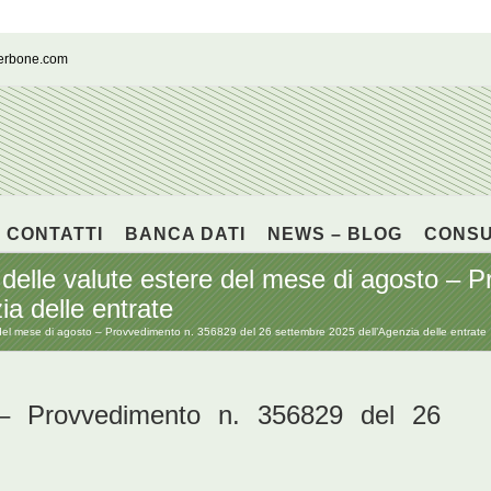
cerbone.com
CONTATTI
BANCA DATI
NEWS – BLOG
CONS
 delle valute estere del mese di agosto – 
a delle entrate
 del mese di agosto – Provvedimento n. 356829 del 26 settembre 2025 dell’Agenzia delle entrate
 Provvedimento n. 356829 del 26