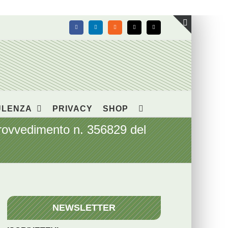
Facebook
LinkedIn
Rss
X
Email
Toggle
area
barra
scorrevol
ULENZA
PRIVACY
SHOP
Provvedimento n. 356829 del
NEWSLETTER