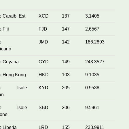
o Caraibi Est
XCD
137
3.1405
 Fiji
FJD
147
2.6567
o
JMD
142
186.2893
icano
ro Guyana
GYD
149
243.3527
ro Hong Kong
HKD
103
9.1035
aro Isole
KYD
205
0.9538
an
aro Isole
SBD
206
9.5961
one
o Liberia
LRD
155
233.9911