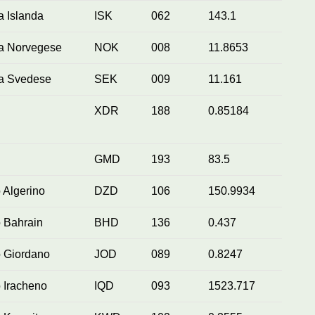
 Islanda
ISK
062
143.1
a Norvegese
NOK
008
11.8653
a Svedese
SEK
009
11.161
XDR
188
0.85184
GMD
193
83.5
 Algerino
DZD
106
150.9934
 Bahrain
BHD
136
0.437
o Giordano
JOD
089
0.8247
 Iracheno
IQD
093
1523.717