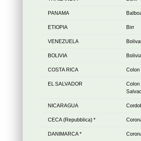
PANAMA
Balbo
ETIOPIA
Birr
VENEZUELA
Boliva
BOLIVIA
Bolivi
COSTA RICA
Colon
EL SALVADOR
Colon
Salva
NICARAGUA
Cordo
CECA (Repubblica) *
Coron
DANIMARCA *
Coron