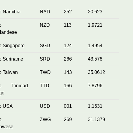
o Namibia
NAD
252
20.623
o
NZD
113
1.9721
landese
o Singapore
SGD
124
1.4954
o Suriname
SRD
266
43.578
o Taiwan
TWD
143
35.0612
ro Trinidad
TTD
166
7.8796
go
ro USA
USD
001
1.1631
o
ZWG
269
31.1379
bwese