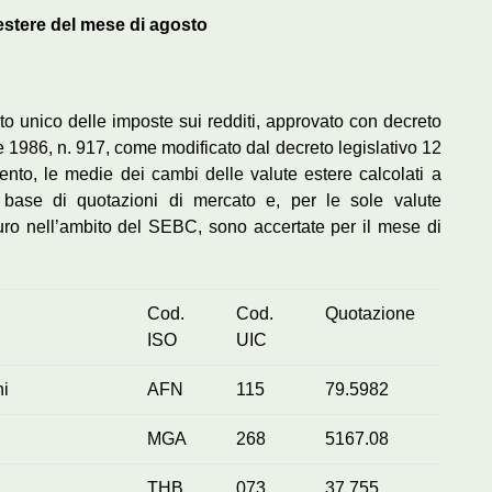
 estere del mese di agosto
testo unico delle imposte sui redditi, approvato con decreto
1986, n. 917, come modificato dal decreto legislativo 12
ento, le medie dei cambi delle valute estere calcolati a
la base di quotazioni di mercato e, per le sole valute
Euro nell’ambito del SEBC, sono accertate per il mese di
Cod.
Cod.
Quotazione
ISO
UIC
ni
AFN
115
79.5982
MGA
268
5167.08
THB
073
37.755