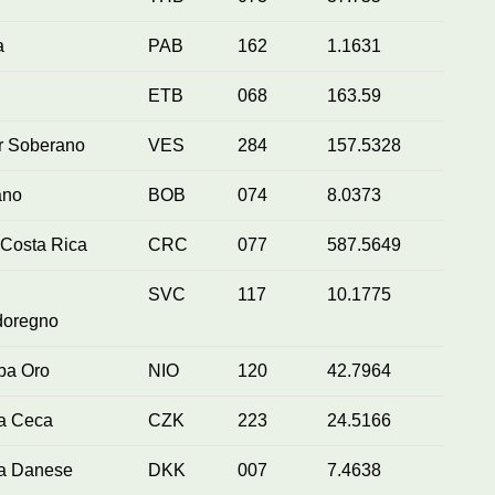
a
PAB
162
1.1631
ETB
068
163.59
r Soberano
VES
284
157.5328
ano
BOB
074
8.0373
 Costa Rica
CRC
077
587.5649
SVC
117
10.1775
doregno
ba Oro
NIO
120
42.7964
a Ceca
CZK
223
24.5166
a Danese
DKK
007
7.4638