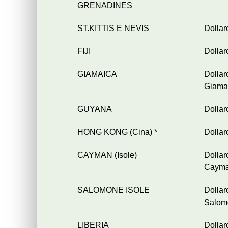
GRENADINES
ST.KITTIS E NEVIS
Dollar
FIJI
Dollaro
GIAMAICA
Dollar
Giama
GUYANA
Dolla
HONG KONG (Cina) *
Dolla
CAYMAN (Isole)
Doll
Caym
SALOMONE ISOLE
Doll
Salom
LIBERIA
Dollar