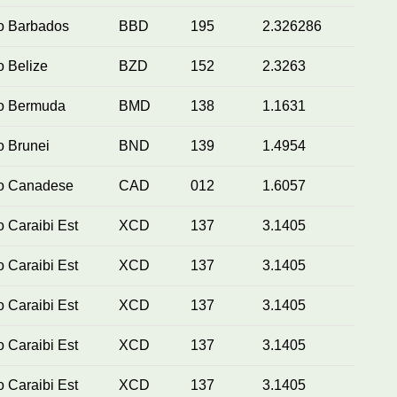
o Barbados
BBD
195
2.326286
o Belize
BZD
152
2.3263
ro Bermuda
BMD
138
1.1631
o Brunei
BND
139
1.4954
ro Canadese
CAD
012
1.6057
o Caraibi Est
XCD
137
3.1405
o Caraibi Est
XCD
137
3.1405
o Caraibi Est
XCD
137
3.1405
o Caraibi Est
XCD
137
3.1405
o Caraibi Est
XCD
137
3.1405