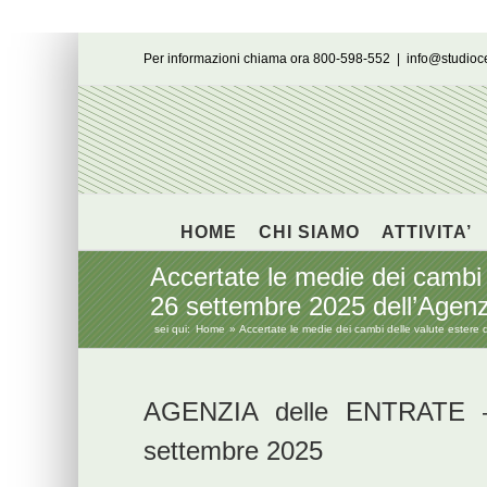
Salta
Per informazioni chiama ora 800-598-552
|
info@studio
al
contenuto
HOME
CHI SIAMO
ATTIVITA’
Accertate le medie dei cambi
26 settembre 2025 dell’Agenzi
sei qui:
Home
Accertate le medie dei cambi delle valute estere
AGENZIA delle ENTRATE –
settembre 2025