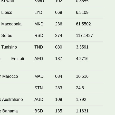
 Kuwait
KWD
102
0.3555
 Libico
LYD
069
6.3109
o Macedonia
MKD
236
61.5502
o Serbo
RSD
274
117.1437
 Tunisino
TND
080
3.3591
am Emirati
AED
187
4.2716
m Marocco
MAD
084
10.516
STN
283
24.5
o Australiano
AUD
109
1.792
ro Bahama
BSD
135
1.1631