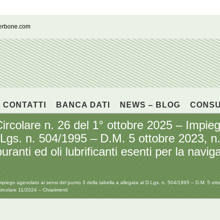
cerbone.com
CONTATTI
BANCA DATI
NEWS – BLOG
CONS
lare n. 26 del 1° ottobre 2025 – Impiego
D.Lgs. n. 504/1995 – D.M. 5 ottobre 2023, n
anti ed oli lubrificanti esenti per la navig
iego agevolato ai sensi del punto 3 della tabella a allegata al D.Lgs. n. 504/1995 – D.M. 5 ott
 Circolare 11/2024 – Chiarimenti