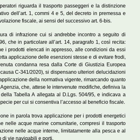
 operatori riguarda il trasporto passeggeri e la distinzione
icativo dell’art. 1, commi 4 e 5, del decreto in premessa e
volazione fiscale, ai sensi del successivo art. 6-bis.
ra di infrazione cui si andrebbe incontro a seguito di
6, che in particolare all’art. 14, paragrafo 1, così recita:
 i prodotti elencati in appresso, alle condizioni da essi
retta applicazione delle esenzioni stesse e di evitare frodi,
vvenuta condanna resa dalla Corte di Giustizia Europea
causa C-341/2020), si dispensano ulteriori delucidazioni
ta applicazione della normativa vigente, rimarcando quanto
l’Agenzia, che, attese le intervenute modifiche, definiva la
 della Tabella A allegata al D.Lgs. 504/95, e indicava a
pecie per cui si consentiva l’accesso al beneficio fiscale.
one in parola trova applicazione per i prodotti energetici
e nelle acque marine comunitarie, compresi il trasporto
zione nelle acque interne, limitatamente alla pesca e al
di vie navigabili e porti.