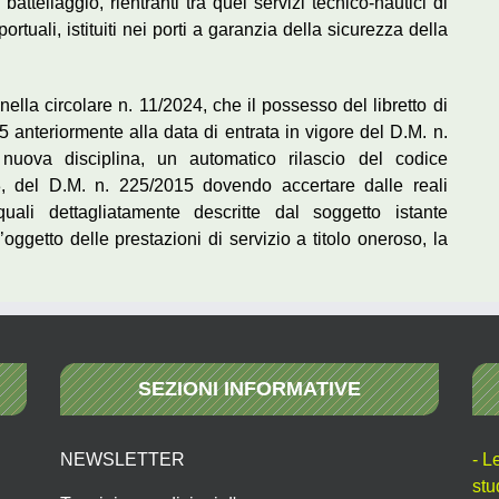
i battellaggio, rientranti tra quei servizi tecnico-nautici di
ortuali, istituiti nei porti a garanzia della sicurezza della
ella circolare n. 11/2024, che il possesso del libretto di
15 anteriormente alla data di entrata in vigore del D.M. n.
uova disciplina, un automatico rilascio del codice
a 3, del D.M. n. 225/2015 dovendo accertare dalle reali
 quali dettagliatamente descritte dal soggetto istante
l’oggetto delle prestazioni di servizio a titolo oneroso, la
SEZIONI INFORMATIVE
NEWSLETTER
- L
stu