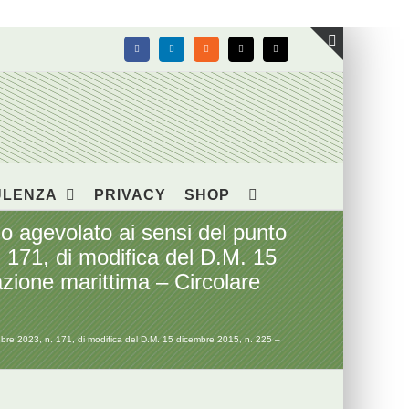
Facebook
LinkedIn
Rss
X
Email
Toggle
area
barra
scorrevol
ULENZA
PRIVACY
SHOP
 agevolato ai sensi del punto
. 171, di modifica del D.M. 15
azione marittima – Circolare
obre 2023, n. 171, di modifica del D.M. 15 dicembre 2015, n. 225 –