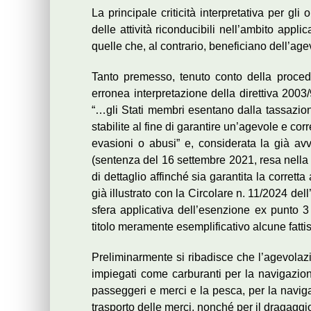
La principale criticità interpretativa per gli
delle attività riconducibili nell’ambito appl
quelle che, al contrario, beneficiano dell’age
Tanto premesso, tenuto conto della procedu
erronea interpretazione della direttiva 2003/9
“…gli Stati membri esentano dalla tassazione
stabilite al fine di garantire un’agevole e cor
evasioni o abusi” e, considerata la già a
(sentenza del 16 settembre 2021, resa nella 
di dettaglio affinché sia garantita la corret
già illustrato con la Circolare n. 11/2024 del
sfera applicativa dell’esenzione ex punto 3
titolo meramente esemplificativo alcune fattis
Preliminarmente si ribadisce che l’agevolazi
impiegati come carburanti per la navigazion
passeggeri e merci e la pesca, per la naviga
trasporto delle merci, nonché per il dragaggio 