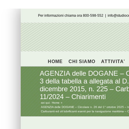
Salta
Per informazioni chiama ora 800-598-552
|
info@studio
al
contenuto
HOME
CHI SIAMO
ATTIVITA’
AGENZIA delle DOGANE – Circo
3 della tabella a allegata al 
dicembre 2015, n. 225 – Carbur
11/2024 – Chiarimenti
sei qui:
Home
AGENZIA delle DOGANE – Circolare n. 26 del 1° ottobre 2025 – Imp
Carburanti ed oli lubrificanti esenti per la navigazione marittima –