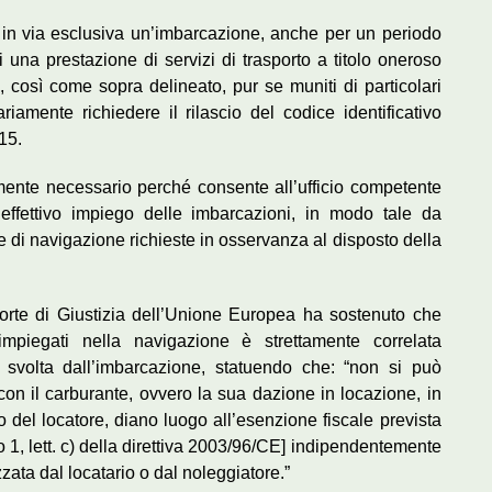
e in via esclusiva un’imbarcazione, anche per un periodo
zi una prestazione di servizi di trasporto a titolo oneroso
, così come sopra delineato, pur se muniti di particolari
iamente richiedere il rilascio del codice identificativo
15.
mente necessario perché consente all’ufficio competente
’effettivo impiego delle imbarcazioni, in modo tale da
he di navigazione richieste in osservanza al disposto della
.
orte di Giustizia dell’Unione Europea ha sostenuto che
 impiegati nella navigazione è strettamente correlata
ità svolta dall’imbarcazione, statuendo che: “non si può
con il carburante, ovvero la sua dazione in locazione, in
o del locatore, diano luogo all’esenzione fiscale prevista
fo 1, lett. c) della direttiva 2003/96/CE] indipendentemente
zata dal locatario o dal noleggiatore.”