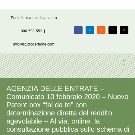
Salta
Per informazioni chiama ora
al
contenuto
800-598-552
|
Facebook
LinkedIn
Rss
X
Email
info@studiocerbone.com
AGENZIA DELLE ENTRATE –
Comunicato 10 febbraio 2020 – Nuovo
Patent box “fai da te” con
determinazione diretta del reddito
agevolabile – Al via, online, la
consultazione pubblica sullo schema di