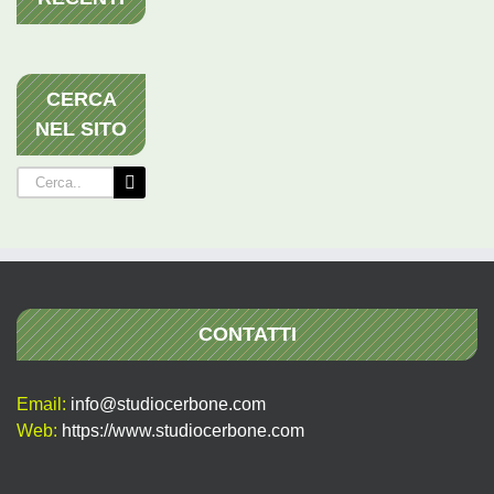
CERCA
NEL SITO
Cerca
per:
CONTATTI
Email:
info@studiocerbone.com
Web:
https://www.studiocerbone.com