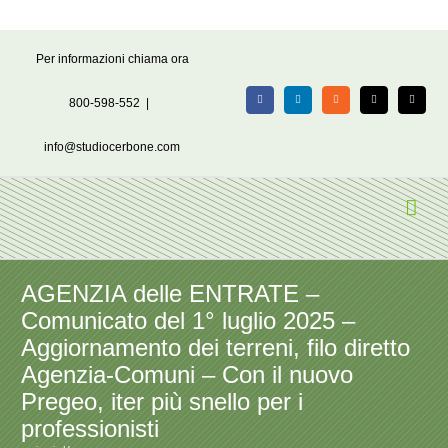
Salta
Per informazioni chiama ora
al
contenuto
800-598-552
|
Facebook
LinkedIn
Rss
X
Email
info@studiocerbone.com
AGENZIA delle ENTRATE –
Comunicato del 1° luglio 2025 –
Aggiornamento dei terreni, filo diretto
Agenzia-Comuni – Con il nuovo
Pregeo, iter più snello per i
professionisti