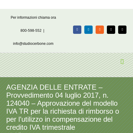
Salta
Per informazioni chiama ora
al
contenuto
800-598-552
|
Facebook
LinkedIn
Rss
X
Email
info@studiocerbone.com
AGENZIA DELLE ENTRATE –
Provvedimento 04 luglio 2017, n.
124040 – Approvazione del modello
IVA TR per la richiesta di rimborso o
per l’utilizzo in compensazione del
credito IVA trimestrale