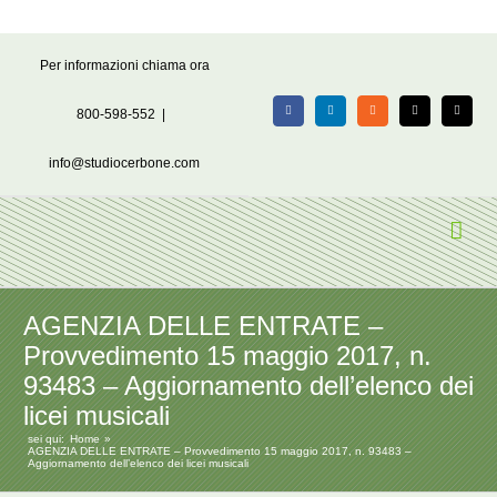
Salta
Per informazioni chiama ora
al
contenuto
800-598-552
|
Facebook
LinkedIn
Rss
X
Email
info@studiocerbone.com
AGENZIA DELLE ENTRATE –
Provvedimento 15 maggio 2017, n.
93483 – Aggiornamento dell’elenco dei
licei musicali
sei qui:
Home
AGENZIA DELLE ENTRATE – Provvedimento 15 maggio 2017, n. 93483 –
Aggiornamento dell’elenco dei licei musicali