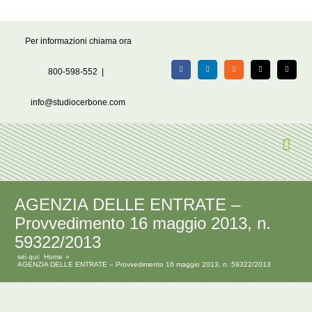
Salta
Per informazioni chiama ora
al
contenuto
800-598-552
|
Facebook
LinkedIn
Rss
X
Email
info@studiocerbone.com
AGENZIA DELLE ENTRATE –
Provvedimento 16 maggio 2013, n.
59322/2013
sei qui:
Home
AGENZIA DELLE ENTRATE – Provvedimento 16 maggio 2013, n. 59322/2013