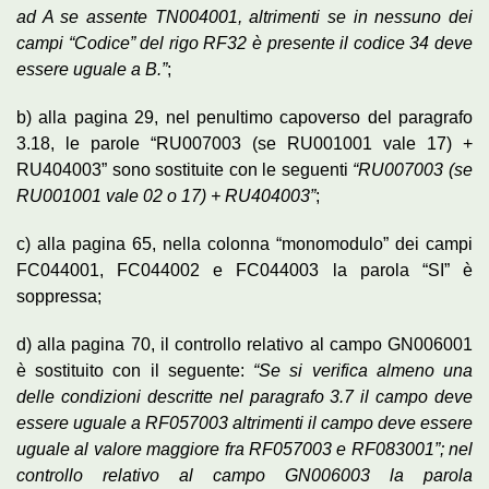
ad A se assente TN004001, altrimenti se in nessuno dei
campi “Codice” del rigo RF32 è presente il codice 34 deve
essere uguale a B.”
;
b) alla pagina 29, nel penultimo capoverso del paragrafo
3.18, le parole “RU007003 (se RU001001 vale 17) +
RU404003” sono sostituite con le seguenti
“RU007003 (se
RU001001 vale 02 o 17) + RU404003”
;
c) alla pagina 65, nella colonna “monomodulo” dei campi
FC044001, FC044002 e FC044003 la parola “SI” è
soppressa;
d) alla pagina 70, il controllo relativo al campo GN006001
è sostituito con il seguente:
“Se si verifica almeno una
delle condizioni descritte nel paragrafo 3.7 il campo deve
essere uguale a RF057003 altrimenti il campo deve essere
uguale al valore maggiore fra RF057003 e RF083001”; nel
controllo relativo al campo GN006003 la parola