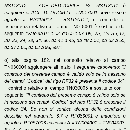
RS113012 – ACE_DEDUCIBILE. Se RS113011 è
maggiore di ACE_DEDUCIBILE, TN017001 deve essere
uguale a RS113012 – RS113011.”
; il controllo di
rispondenza relativo al campo TN018001 è sostituito dal
seguente:
“Vale da 01 a 03, da 05 a 07, 09, VS, TS, S6, 17,
20, 23, 24, 28, 34, 36, da 41 a 45, da 48 a 51, da 53 a 55,
da 57 a 60, da 62 a 93, 99.”
;
o) alla pagina 182, nel controllo relativo al campo
TN030004 aggiungere all’inizio il seguente capoverso:
“Il
controllo del presente campo è valido solo se in nessuno
dei campi “Codice” del rigo RF32 è presente il codice 34″
;
il controllo relativo al campo TN030005 è sostituito con il
seguente:
“Il controllo del presente campo è valido solo se
in nessuno dei campi “Codice” del rigo RF32 è presente il
codice 34. Se non si verifica alcuna delle condizioni
descritte nel paragrafo 3.7 e RF083001 è maggiore o
uguale a RF057003 calcolare A = TN004001 – TN004003.
Se A è maggiore di zero deve essere uguale a A *