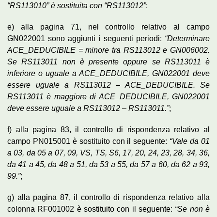
“RS113010” è sostituita con “RS113012”
;
e) alla pagina 71, nel controllo relativo al campo
GN022001 sono aggiunti i seguenti periodi:
“Determinare
ACE_DEDUCIBILE = minore tra RS113012 e GN006002.
Se RS113011 non è presente oppure se RS113011 è
inferiore o uguale a ACE_DEDUCIBILE, GN022001 deve
essere uguale a RS113012 – ACE_DEDUCIBILE. Se
RS113011 è maggiore di ACE_DEDUCIBILE, GN022001
deve essere uguale a RS113012 – RS113011.”
;
f) alla pagina 83, il controllo di rispondenza relativo al
campo PN015001 è sostituito con il seguente:
“Vale da 01
a 03, da 05 a 07, 09, VS, TS, S6, 17, 20, 24, 23, 28, 34, 36,
da 41 a 45, da 48 a 51, da 53 a 55, da 57 a 60, da 62 a 93,
99.”
;
g) alla pagina 87, il controllo di rispondenza relativo alla
colonna RF001002 è sostituito con il seguente:
“Se non è