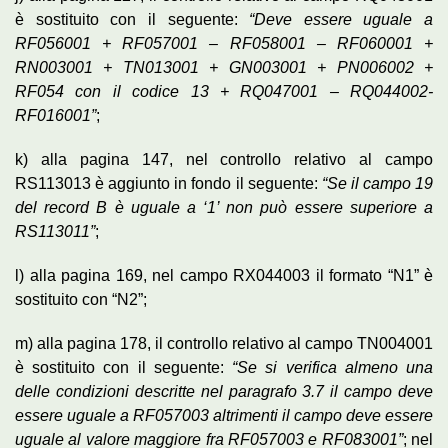
è sostituito con il seguente:
“Deve essere uguale a
RF056001 + RF057001 – RF058001 – RF060001 +
RN003001 + TN013001 + GN003001 + PN006002 +
RF054 con il codice 13 + RQ047001 – RQ044002-
RF016001”
;
k) alla pagina 147, nel controllo relativo al campo
RS113013 è aggiunto in fondo il seguente:
“Se il campo 19
del record B è uguale a ‘1’ non può essere superiore a
RS113011”
;
l) alla pagina 169, nel campo RX044003 il formato “N1” è
sostituito con “N2”;
m) alla pagina 178, il controllo relativo al campo TN004001
è sostituito con il seguente:
“Se si verifica almeno una
delle condizioni descritte nel paragrafo 3.7 il campo deve
essere uguale a RF057003 altrimenti il campo deve essere
uguale al valore maggiore fra RF057003 e RF083001”
; nel