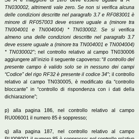
TN030002, altrimenti vale zero. Se non si verifica alcuna
delle condizioni descritte nel paragrafo 3.7 e RF083001 è
minore di RF057003 deve essere uguale a (minore tra
TN004001 e TN004004) * TN030002. Se si verifica
almeno una delle condizioni descritte nel paragrafo 3.7
deve essere uguale a (minore tra TN004001 e TN004004)
* TN030002″
; nel controllo relativo al campo TN030006
aggiungere all’inizio il seguente capoverso: “
Il controllo del
presente campo è valido solo se in nessuno dei campi
“Codice” del rigo RF32 è presente il codice 34″
; il controllo
relativo al campo TN030005, è modificato da “controllo
bloccante” in “controllo di rispondenza con i dati della
dichiarazione”;
p) alla pagina 186, nel controllo relativo al campo
RU006001 il numero 85 è soppresso;
q) alla pagina 187, nel controllo relativo al campo
RU008001 il numero 85 è soppresso; nel controllo relativo