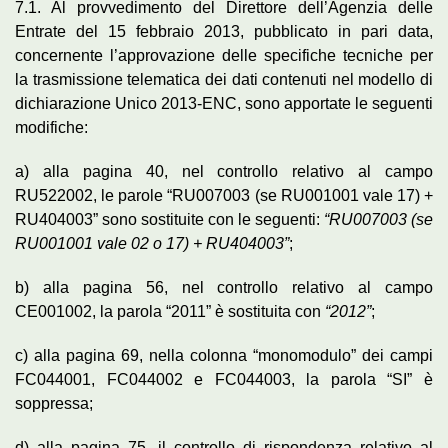
7.1. Al provvedimento del Direttore dell’Agenzia delle
Entrate del 15 febbraio 2013, pubblicato in pari data,
concernente l’approvazione delle specifiche tecniche per
la trasmissione telematica dei dati contenuti nel modello di
dichiarazione Unico 2013-ENC, sono apportate le seguenti
modifiche:
a) alla pagina 40, nel controllo relativo al campo
RU522002, le parole “RU007003 (se RU001001 vale 17) +
RU404003” sono sostituite con le seguenti:
“RU007003 (se
RU001001 vale 02 o 17) + RU404003”
;
b) alla pagina 56, nel controllo relativo al campo
CE001002, la parola “2011” è sostituita con
“2012”
;
c) alla pagina 69, nella colonna “monomodulo” dei campi
FC044001, FC044002 e FC044003, la parola “SI” è
soppressa;
d) alla pagina 75, il controllo di rispondenza relativo al