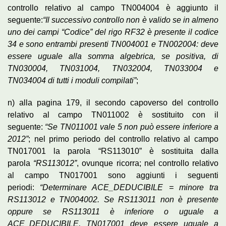
controllo relativo al campo TN004004 è aggiunto il
seguente:
“Il successivo controllo non è valido se in almeno
uno dei campi “Codice” del rigo RF32 è presente il codice
34 e sono entrambi presenti TN004001 e TN002004: deve
essere uguale alla somma algebrica, se positiva, di
TN030004, TN031004, TN032004, TN033004 e
TN034004 di tutti i moduli compilati”
;
n) alla pagina 179, il secondo capoverso del controllo
relativo al campo TN011002 è sostituito con il
seguente:
“Se TN011001 vale 5 non può essere inferiore a
2012”
; nel primo periodo del controllo relativo al campo
TN017001 la parola “RS113010” è sostituita dalla
parola
“RS113012”
, ovunque ricorra; nel controllo relativo
al campo TN017001 sono aggiunti i seguenti
periodi:
“Determinare ACE_DEDUCIBILE = minore tra
RS113012 e TN004002. Se RS113011 non è presente
oppure se RS113011 è inferiore o uguale a
ACE_DEDUCIBILE, TN017001 deve essere uguale a