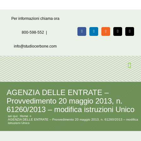
Salta
Per informazioni chiama ora
al
contenuto
800-598-552
|
Facebook
LinkedIn
Rss
X
Email
info@studiocerbone.com
AGENZIA DELLE ENTRATE –
Provvedimento 20 maggio 2013, n.
61260/2013 – modifica istruzioni Unico
sei qui:
Home
AGENZIA DELLE ENTRATE – Provvedimento 20 maggio 2013, n. 61260/2013 – modifica
istruzioni Unico