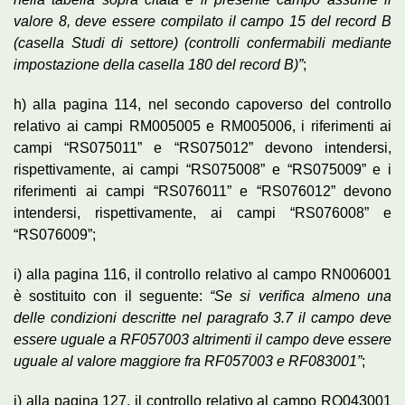
valore 8, deve essere compilato il campo 15 del record B
(casella Studi di settore) (controlli confermabili mediante
impostazione della casella 180 del record B)”
;
h) alla pagina 114, nel secondo capoverso del controllo
relativo ai campi RM005005 e RM005006, i riferimenti ai
campi “RS075011” e “RS075012” devono intendersi,
rispettivamente, ai campi “RS075008” e “RS075009” e i
riferimenti ai campi “RS076011” e “RS076012” devono
intendersi, rispettivamente, ai campi “RS076008” e
“RS076009”;
i) alla pagina 116, il controllo relativo al campo RN006001
è sostituito con il seguente:
“Se si verifica almeno una
delle condizioni descritte nel paragrafo 3.7 il campo deve
essere uguale a RF057003 altrimenti il campo deve essere
uguale al valore maggiore fra RF057003 e RF083001”
;
j) alla pagina 127, il controllo relativo al campo RQ043001