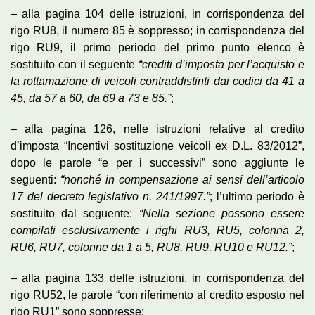
– alla pagina 104 delle istruzioni, in corrispondenza del
rigo RU8, il numero 85 è soppresso; in corrispondenza del
rigo RU9, il primo periodo del primo punto elenco è
sostituito con il seguente
“crediti d’imposta per l’acquisto e
la rottamazione di veicoli contraddistinti dai codici da 41 a
45, da 57 a 60, da 69 a 73 e 85.”
;
– alla pagina 126, nelle istruzioni relative al credito
d’imposta “Incentivi sostituzione veicoli ex D.L. 83/2012”,
dopo le parole “e per i successivi” sono aggiunte le
seguenti:
“nonché in compensazione ai sensi dell’articolo
17 del decreto legislativo n. 241/1997.”
; l’ultimo periodo è
sostituito dal seguente:
“Nella sezione possono essere
compilati esclusivamente i righi RU3, RU5, colonna 2,
RU6, RU7, colonne da 1 a 5, RU8, RU9, RU10 e RU12.”
;
– alla pagina 133 delle istruzioni, in corrispondenza del
rigo RU52, le parole “con riferimento al credito esposto nel
rigo RU1” sono soppresse;