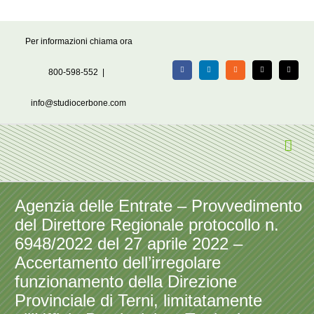
Salta
Per informazioni chiama ora
al
contenuto
800-598-552
|
Facebook
LinkedIn
Rss
X
Email
info@studiocerbone.com
Agenzia delle Entrate – Provvedimento
del Direttore Regionale protocollo n.
6948/2022 del 27 aprile 2022 –
Accertamento dell’irregolare
funzionamento della Direzione
Provinciale di Terni, limitatamente