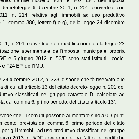
amento, tramite modello “F24” e “F24 EP”, dell’imposta
el decretolegge 6 dicembre 2011, n. 201, convertito, con
011, n. 214, relativa agli immobili ad uso produttivo
lo 1, comma 380, lettere f) e g), della legge 24 dicembre
011, n. 201, convertito, con modificazioni, dalla legge 22
cipazione sperimentale dell’imposta municipale propria
/E e 5 giugno 2012, n. 53/E sono stati istituiti i codici
4 e F24 EP, dell’IMU.
ge 24 dicembre 2012, n. 228, dispone che “è riservato allo
a di cui all’articolo 13 del citato decreto-legge n. 201 del
ttivo classificati nel gruppo catastale D, calcolato ad
ta dal comma 6, primo periodo, del citato articolo 13”.
 prevede che ” i comuni possono aumentare sino a 0,3 punti
er cento, prevista dal comma 6, primo periodo del citato
 per gli immobili ad uso produttivo classificati nel gruppo
marzo 2013, n. 5/DF, concernente, tra l’altro, le modifiche