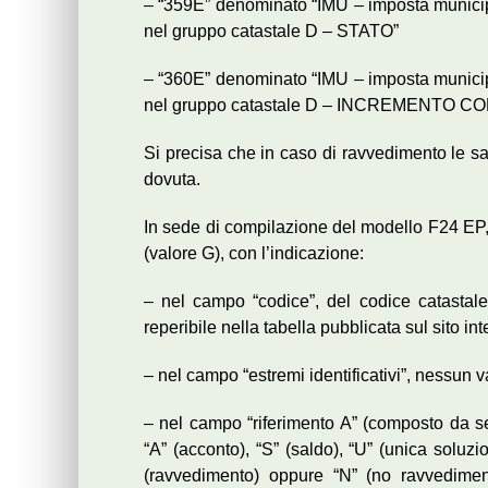
– “359E” denominato “IMU – imposta municipal
nel gruppo catastale D – STATO”
– “360E” denominato “IMU – imposta municipal
nel gruppo catastale D – INCREMENTO C
Si precisa che in caso di ravvedimento le sa
dovuta.
In sede di compilazione del modello F24 EP, 
(valore G), con l’indicazione:
– nel campo “codice”, del codice catastale 
reperibile nella tabella pubblicata sul sito i
– nel campo “estremi identificativi”, nessun v
– nel campo “riferimento A” (composto da sei 
“A” (acconto), “S” (saldo), “U” (unica soluzi
(ravvedimento) oppure “N” (no ravvediment