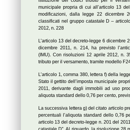
Istituzione dei codici tributo per il vers
municipale propria di cui all’articolo 13 d
modificazioni, dalla legge 22 dicembre 2
classificati nel gruppo catastale D – artico
2012, n. 228
L’articolo 13 del decreto-legge 6 dicembre 2
dicembre 2011, n. 214, ha previsto l’anti
(IMU). Con risoluzioni 12 aprile 2012, n. 35
tributo per il versamento, tramite modello F2
L’articolo 1, comma 380, lettera f) della leg
Stato il gettito dell’imposta municipale propri
2011, derivante dagli immobili ad uso produ
aliquota standard dello 0,76 per cento, previs
La successiva lettera g) del citato articolo
percentuali l’aliquota standard dello 0,76 p
articolo 13 del decreto-legge n. 201 del 2011
catastale D”. Al riguardo, la risoluzione 28 