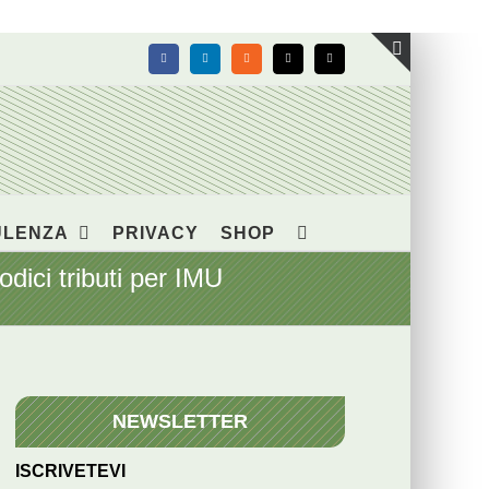
Facebook
LinkedIn
Rss
X
Email
Toggle
area
barra
scorrevol
ULENZA
PRIVACY
SHOP
ci tributi per IMU
NEWSLETTER
ISCRIVETEVI