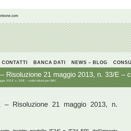
cerbone.com
CONTATTI
BANCA DATI
NEWS – BLOG
CONS
oluzione 21 maggio 2013, n. 33/E – codi
 2013, n. 33/E – codici tributi per IMU
 Risoluzione 21 maggio 2013, n.