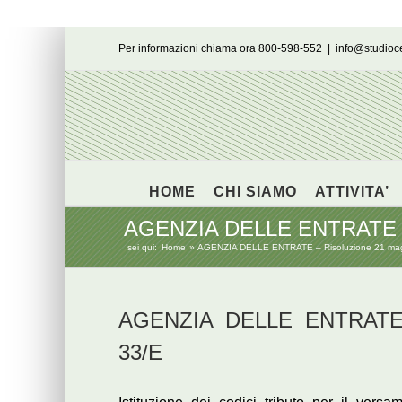
Salta
Per informazioni chiama ora 800-598-552
|
info@studio
al
contenuto
HOME
CHI SIAMO
ATTIVITA’
AGENZIA DELLE ENTRATE – Ris
sei qui:
Home
AGENZIA DELLE ENTRATE – Risoluzione 21 maggio
AGENZIA DELLE ENTRATE –
33/E