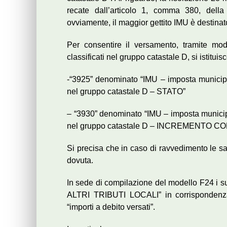
recate dall’articolo 1, comma 380, della
ovviamente, il maggior gettito IMU è destina
Per consentire il versamento, tramite mod
classificati nel gruppo catastale D, si istituis
-“3925” denominato “IMU – imposta municipale
nel gruppo catastale D – STATO”
– “3930” denominato “IMU – imposta municipal
nel gruppo catastale D – INCREMENTO C
Si precisa che in caso di ravvedimento le sa
dovuta.
In sede di compilazione del modello F24 i s
ALTRI TRIBUTI LOCALI” in corrispondenza
“importi a debito versati”.