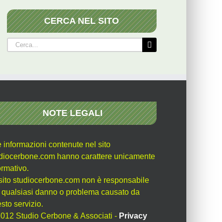
CERCA NEL SITO
Cerca
per:
NOTE LEGALI
e informazioni contenute nel sito
diocerbone.com hanno carattere unicamente
ormativo.
l sito studiocerbone.com non è responsabile
 qualsiasi danno o problema causato da
sto servizio.
012 Studio Cerbone & Associati -
Privacy