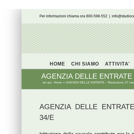
Salta
Per informazioni chiama ora 800-598-552
|
info@studio
al
contenuto
HOME
CHI SIAMO
ATTIVITA’
AGENZIA DELLE ENTRATE – R
sei qui:
Home
AGENZIA DELLE ENTRATE – Risoluzione 27 mag
AGENZIA DELLE ENTRATE –
34/E