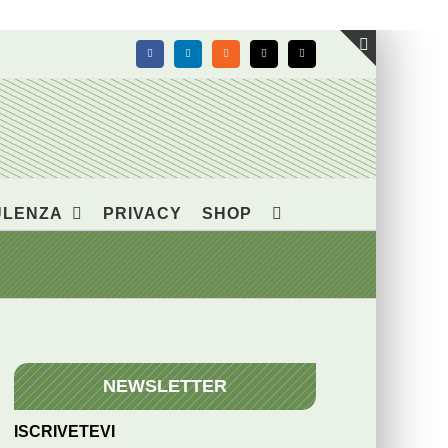
Facebook
LinkedIn
Rss
X
Email
Toggle
area
barra
scorrevol
ULENZA
PRIVACY
SHOP
NEWSLETTER
ISCRIVETEVI