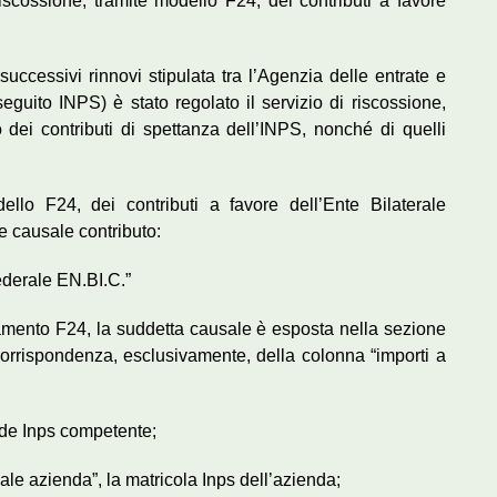
riscossione, tramite modello F24, dei contributi a favore
cessivi rinnovi stipulata tra l’Agenzia delle entrate e
seguito INPS) è stato regolato il servizio di riscossione,
dei contributi di spettanza dell’INPS, nonché di quelli
ello F24, dei contributi a favore dell’Ente Bilaterale
e causale contributo:
derale EN.BI.C.”
amento F24, la suddetta causale è esposta nella sezione
corrispondenza, esclusivamente, della colonna “importi a
ede Inps competente;
le azienda”, la matricola Inps dell’azienda;