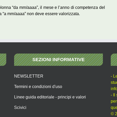
colonna “da mm/aaaa”, il mese e l’anno di competenza del
a “a mm/aaaa” non deve essere valorizzata.
SEZIONI INFORMATIVE
NEWSLETTER
- L
stu
Termini e condizioni d'uso
inf
- I
Linee guida editoriale - principi e valori
per
Scivici
que
© 2