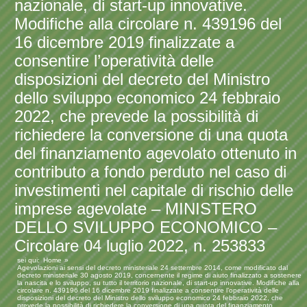
nazionale, di start-up innovative.
Modifiche alla circolare n. 439196 del
16 dicembre 2019 finalizzate a
consentire l’operatività delle
disposizioni del decreto del Ministro
dello sviluppo economico 24 febbraio
2022, che prevede la possibilità di
richiedere la conversione di una quota
del finanziamento agevolato ottenuto in
contributo a fondo perduto nel caso di
investimenti nel capitale di rischio delle
imprese agevolate – MINISTERO
DELLO SVILUPPO ECONOMICO –
Circolare 04 luglio 2022, n. 253833
sei qui:
Home
Agevolazioni ai sensi del decreto ministeriale 24 settembre 2014, come modificato dal
decreto ministeriale 30 agosto 2019, concernente il regime di aiuto finalizzato a sostenere
la nascita e lo sviluppo, su tutto il territorio nazionale, di start-up innovative. Modifiche alla
circolare n. 439196 del 16 dicembre 2019 finalizzate a consentire l’operatività delle
disposizioni del decreto del Ministro dello sviluppo economico 24 febbraio 2022, che
prevede la possibilità di richiedere la conversione di una quota del finanziamento