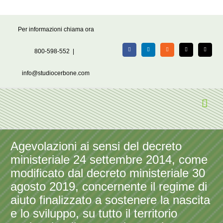
Salta
Per informazioni chiama ora
al
contenuto
800-598-552
|
Facebook
LinkedIn
Rss
X
Email
info@studiocerbone.com
Agevolazioni ai sensi del decreto
ministeriale 24 settembre 2014, come
modificato dal decreto ministeriale 30
agosto 2019, concernente il regime di
aiuto finalizzato a sostenere la nascita
e lo sviluppo, su tutto il territorio