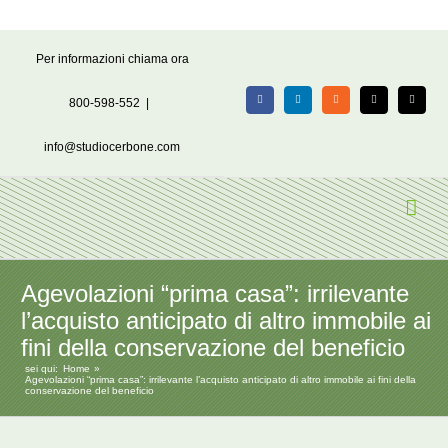
Salta
Per informazioni chiama ora
al
contenuto
800-598-552
|
Facebook
LinkedIn
Rss
X
Email
info@studiocerbone.com
Agevolazioni “prima casa”: irrilevante
l’acquisto anticipato di altro immobile ai
fini della conservazione del beneficio
sei qui:
Home
Agevolazioni “prima casa”: irrilevante l’acquisto anticipato di altro immobile ai fini della
conservazione del beneficio