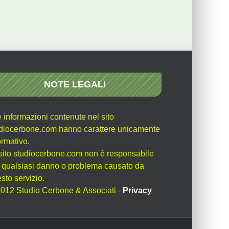
NOTE LEGALI
e informazioni contenute nel sito
diocerbone.com hanno carattere unicamente
ormativo.
l sito studiocerbone.com non è responsabile
 qualsiasi danno o problema causato da
sto servizio.
012 Studio Cerbone & Associati -
Privacy