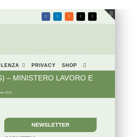
Facebook
LinkedIn
Rss
X
Email
Toggle
area
barra
scorrevol
ULENZA
PRIVACY
SHOP
(RUNTS) – MINISTERO LAVORO E
bre 2021
NEWSLETTER