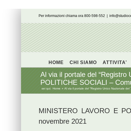
Salta
Per informazioni chiama ora 800-598-552
|
info@studio
al
contenuto
HOME
CHI SIAMO
ATTIVITA’
Al via il portale del “Regi
POLITICHE SOCIALI – Comu
sei qui:
Home
Al via il portale del “Registro Unico Naziona
MINISTERO LAVORO E POL
novembre 2021