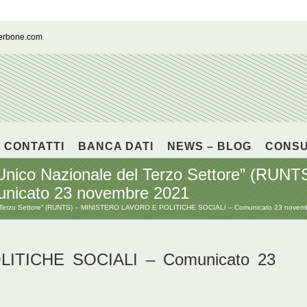
cerbone.com
CONTATTI
BANCA DATI
NEWS – BLOG
CONS
stro Unico Nazionale del Terzo Settore” 
nicato 23 novembre 2021
le del Terzo Settore” (RUNTS) – MINISTERO LAVORO E POLITICHE SOCIALI – Comunicato 23 novem
ITICHE SOCIALI – Comunicato 23