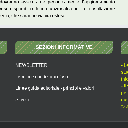
he dovranno assicurarne periodicamente l’aggiornamento
ese disponibili ulteriori funzionalità per la consultazione
stema, che saranno via via estese.
SEZIONI INFORMATIVE
NEWSLETTER
- L
stu
Termini e condizioni d'uso
inf
- I
Linee guida editoriale - principi e valori
per
Scivici
que
© 2