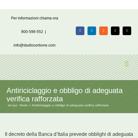
Salta
Per informazioni chiama ora
al
contenuto
800-598-552
|
Facebook
LinkedIn
Rss
X
Email
info@studiocerbone.com
Antiriciclaggio e obbligo di adeguata
verifica rafforzata
sei qui:
Home
Antiriciclaggio e obbligo di adeguata verifica rafforzata
Il decreto della Banca d’Italia prevede obblighi di adeguata