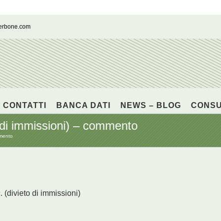
cerbone.com
CONTATTI
BANCA DATI
NEWS – BLOG
CONS
o di immissioni) – commento
mmento
c. (divieto di immissioni)