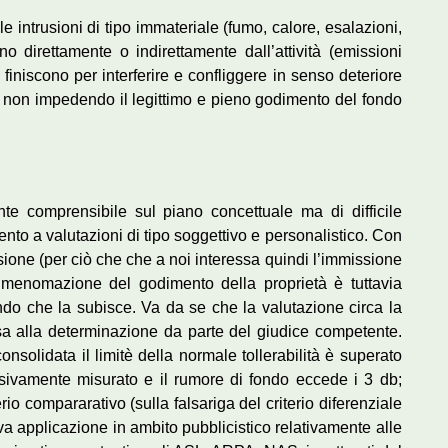
e intrusioni di tipo immateriale (fumo, calore, esalazioni,
o direttamente o indirettamente dall’attività (emissioni
finiscono per interferire e confliggere in senso deteriore
 se non impedendo il legittimo e pieno godimento del fondo
nte comprensibile sul piano concettuale ma di difficile
nto a valutazioni di tipo soggettivo e personalistico. Con
issione (per ciò che che a noi interessa quindi l’immissione
 menomazione del godimento della proprietà è tuttavia
fondo che la subisce. Va da se che la valutazione circa la
essa alla determinazione da parte del giudice competente.
olidata il limitè della normale tollerabilità è superato
ssivamente misurato e il rumore di fondo eccede i 3 db;
rio compararativo (sulla falsariga del criterio diferenziale
 applicazione in ambito pubblicistico relativamente alle