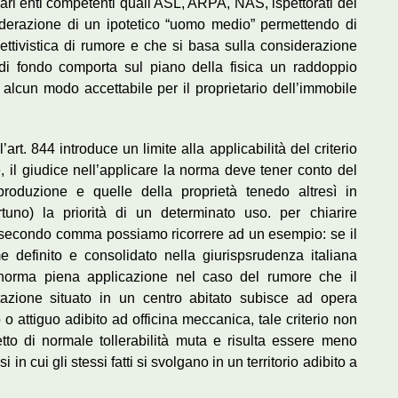
ari enti competenti quali ASL, ARPA, NAS, ispettorati del
siderazione di un ipotetico “uomo medio” permettendo di
ettivistica di rumore e che si basa sulla considerazione
i fondo comporta sul piano della fisica un raddoppio
alcun modo accettabile per il proprietario dell’immobile
art. 844 introduce un limite alla applicabilità del criterio
te, il giudice nell’applicare la norma deve tener conto del
roduzione e quelle della proprietà tenedo altresì in
uno) la priorità di un determinato uso. per chiarire
 secondo comma possiamo ricorrere ad un esempio: se il
me definito e consolidato nella giurispsrudenza italiana
di norma piena applicazione nel caso del rumore che il
itazione situato in un centro abitato subisce ad opera
o o attiguo adibito ad officina meccanica, tale criterio non
tto di normale tollerabilità muta e risulta essere meno
i in cui gli stessi fatti si svolgano in un territorio adibito a