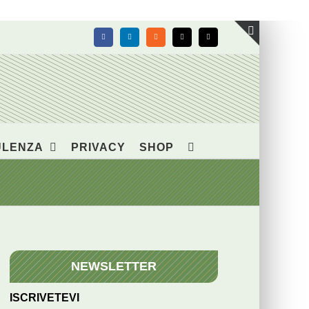
Facebook
LinkedIn
Rss
X
Email
Toggle
area
barra
scorrevol
ULENZA
PRIVACY
SHOP
NEWSLETTER
ISCRIVETEVI