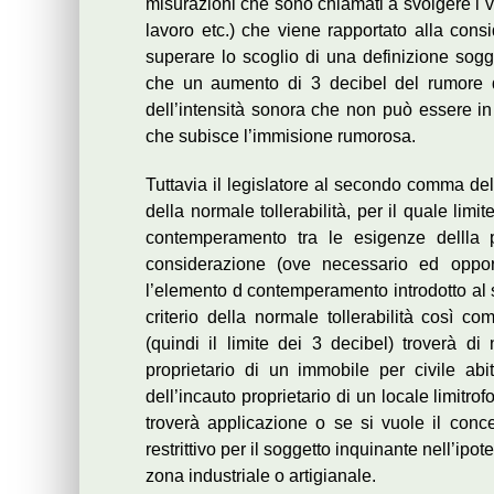
misurazioni che sono chiamati a svolgere i v
lavoro etc.) che viene rapportato alla con
superare lo scoglio di una definizione sogg
che un aumento di 3 decibel del rumore d
dell’intensità sonora che non può essere in 
che subisce l’immisione rumorosa.
Tuttavia il legislatore al secondo comma dell’
della normale tollerabilità, per il quale limi
contemperamento tra le esigenze dellla p
considerazione (ove necessario ed opport
l’elemento d contemperamento introdotto al
criterio della normale tollerabilità così co
(quindi il limite dei 3 decibel) troverà 
proprietario di un immobile per civile ab
dell’incauto proprietario di un locale limitrof
troverà applicazione o se si vuole il conce
restrittivo per il soggetto inquinante nell’ipotes
zona industriale o artigianale.