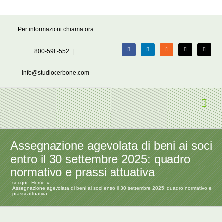
Salta
Per informazioni chiama ora
al
contenuto
800-598-552
|
Facebook
LinkedIn
Rss
X
Email
info@studiocerbone.com
Assegnazione agevolata di beni ai soci
entro il 30 settembre 2025: quadro
normativo e prassi attuativa
sei qui:
Home
Assegnazione agevolata di beni ai soci entro il 30 settembre 2025: quadro normativo e
prassi attuativa