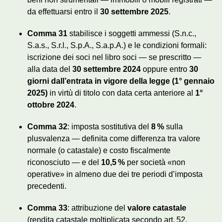
da effettuarsi entro il
30 settembre 2025
.
Comma 31
stabilisce i soggetti ammessi (S.n.c.,
S.a.s., S.r.l., S.p.A., S.a.p.A.) e le condizioni formali:
iscrizione dei soci nel libro soci — se prescritto —
alla data del
30 settembre 2024
oppure entro
30
giorni dall’entrata in vigore della legge (1° gennaio
2025)
in virtù di titolo con data certa anteriore al
1°
ottobre 2024
.
Comma 32
: imposta sostitutiva del
8 %
sulla
plusvalenza — definita come differenza tra valore
normale (o catastale) e costo fiscalmente
riconosciuto — e del
10,5 %
per società «non
operative» in almeno due dei tre periodi d’imposta
precedenti.
Comma 33
: attribuzione del
valore catastale
(rendita catastale moltiplicata secondo art. 52,