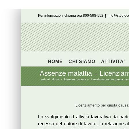
Salta
Per informazioni chiama ora 800-598-552
|
info@studio
al
contenuto
HOME
CHI SIAMO
ATTIVITA’
Assenze malattia – Licenziam
sei qui:
Home
Assenze malattia – Licenziamento per giusta ca
Licenziamento per giusta causa
Lo svolgimento d attività lavorativa da part
recesso del datore di lavoro, in relazione a