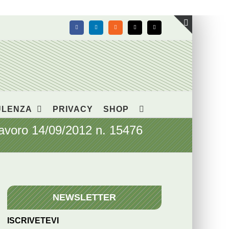
Facebook
LinkedIn
Rss
X
Email
Toggle
area
barra
scorrevol
ULENZA
PRIVACY
SHOP
lavoro 14/09/2012 n. 15476
NEWSLETTER
ISCRIVETEVI