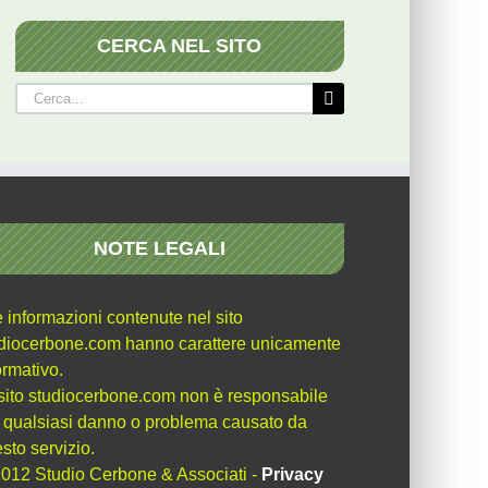
CERCA NEL SITO
Cerca
per:
NOTE LEGALI
e informazioni contenute nel sito
diocerbone.com hanno carattere unicamente
ormativo.
l sito studiocerbone.com non è responsabile
 qualsiasi danno o problema causato da
sto servizio.
012 Studio Cerbone & Associati -
Privacy