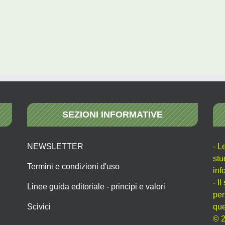
SEZIONI INFORMATIVE
NEWSLETTER
- L
stu
Termini e condizioni d'uso
inf
- I
Linee guida editoriale - principi e valori
per
Scivici
que
© 2