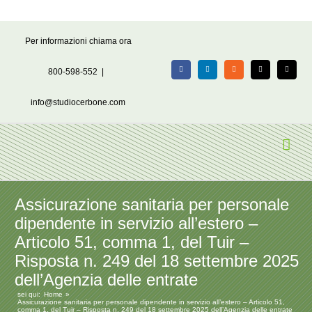
Salta
Per informazioni chiama ora
al
contenuto
800-598-552
|
Facebook
LinkedIn
Rss
X
Email
info@studiocerbone.com
Assicurazione sanitaria per personale
dipendente in servizio all’estero –
Articolo 51, comma 1, del Tuir –
Risposta n. 249 del 18 settembre 2025
dell’Agenzia delle entrate
sei qui:
Home
Assicurazione sanitaria per personale dipendente in servizio all’estero – Articolo 51,
comma 1, del Tuir – Risposta n. 249 del 18 settembre 2025 dell’Agenzia delle entrate