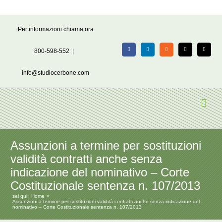
Salta
Per informazioni chiama ora
al
contenuto
800-598-552
|
Facebook
LinkedIn
Rss
X
Email
info@studiocerbone.com
Assunzioni a termine per sostituzioni
validità contratti anche senza
indicazione del nominativo – Corte
Costituzionale sentenza n. 107/2013
sei qui:
Home
Assunzioni a termine per sostituzioni validità contratti anche senza indicazione del
nominativo – Corte Costituzionale sentenza n. 107/2013