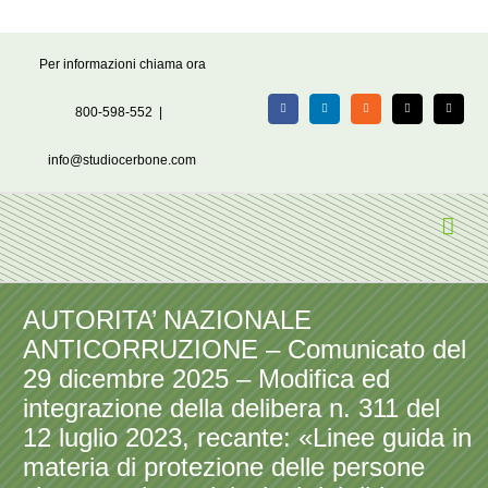
Salta
Per informazioni chiama ora
al
contenuto
800-598-552
|
Facebook
LinkedIn
Rss
X
Email
info@studiocerbone.com
AUTORITA’ NAZIONALE
ANTICORRUZIONE – Comunicato del
29 dicembre 2025 – Modifica ed
integrazione della delibera n. 311 del
12 luglio 2023, recante: «Linee guida in
materia di protezione delle persone