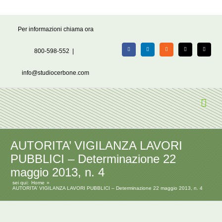
Salta
Per informazioni chiama ora
al
contenuto
800-598-552
|
Facebook
LinkedIn
Rss
X
Email
info@studiocerbone.com
AUTORITA’ VIGILANZA LAVORI
PUBBLICI – Determinazione 22
maggio 2013, n. 4
sei qui:
Home
AUTORITA’ VIGILANZA LAVORI PUBBLICI – Determinazione 22 maggio 2013, n. 4