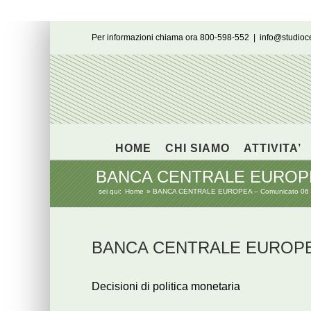
Salta
Per informazioni chiama ora 800-598-552
|
info@studio
al
contenuto
HOME
CHI SIAMO
ATTIVITA’
BANCA CENTRALE EUROPEA 
sei qui:
Home
BANCA CENTRALE EUROPEA – Comunicato 06 
BANCA CENTRALE EUROPEA 
Decisioni di politica monetaria