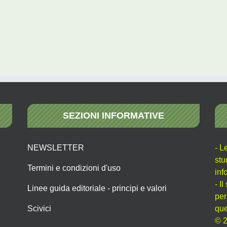
SEZIONI INFORMATIVE
NEWSLETTER
- L
stu
Termini e condizioni d'uso
inf
- I
Linee guida editoriale - principi e valori
per
Scivici
que
© 2