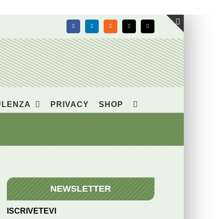
Facebook
LinkedIn
Rss
X
Email
Toggle
area
barra
scorrevol
ULENZA
PRIVACY
SHOP
NEWSLETTER
ISCRIVETEVI