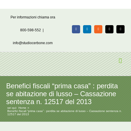
Salta
Per informazioni chiama ora
al
contenuto
800-598-552
|
Facebook
LinkedIn
Rss
X
Email
info@studiocerbone.com
Benefici fiscali “prima casa” : perdita
se abitazione di lusso – Cassazione
sentenza n. 12517 del 2013
sei qui:
Home
Benefici fiscali “prima casa” : perdita se abitazione di lusso – Cassazione sentenza n.
12517 del 2013