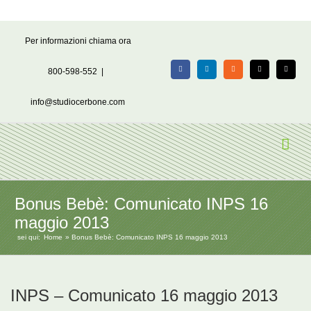
Salta
Per informazioni chiama ora
al
contenuto
800-598-552
|
Facebook
LinkedIn
Rss
X
Email
info@studiocerbone.com
Bonus Bebè: Comunicato INPS 16
maggio 2013
sei qui:
Home
Bonus Bebè: Comunicato INPS 16 maggio 2013
INPS – Comunicato 16 maggio 2013