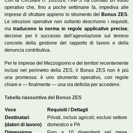
Con la Circolare n. 10/2026, l’INPS ha colmato un vuoto
operativo che, fino a poche settimane fa, impediva alle
imprese di sfruttare appieno lo strumento del
Bonus ZES
.
Le istruzioni operative non soltanto descrivono i requisiti,
ma
traducono la norma in regole applicative precise
,
decisive per il successo dell’agevolazione sul terreno
concreto della gestione del rapporto di lavoro e della
denuncia contributiva.
Per le imprese del Mezzogiorno e dei territori recentemente
inclusi nel perimetro della ZES, il Bonus ZES non è più
una promessa: è uno strumento operativo, con regole
chiare e — finalmente — una via definita per accedervi.
Tabella riassuntiva del Bonus ZES
Voce
Requisiti / Dettagli
Destinatari
Privati, inclusi agricoli; esclusi settore
(datori di lavoro)
domestico e PA
Dimensione
Fino a 10 dipendenti nel mese