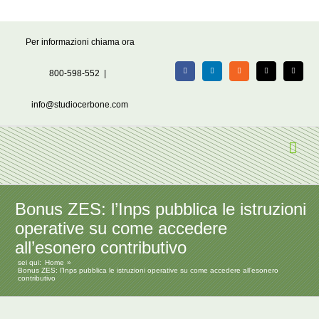
Salta
Per informazioni chiama ora
al
contenuto
800-598-552
|
Facebook
LinkedIn
Rss
X
Email
info@studiocerbone.com
Bonus ZES: l’Inps pubblica le istruzioni
operative su come accedere
all’esonero contributivo
sei qui:
Home
Bonus ZES: l’Inps pubblica le istruzioni operative su come accedere all’esonero
contributivo