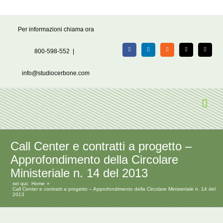
Salta
Per informazioni chiama ora
al
contenuto
800-598-552
|
Facebook
LinkedIn
Rss
X
Email
info@studiocerbone.com
Call Center e contratti a progetto –
Approfondimento della Circolare
Ministeriale n. 14 del 2013
sei qui:
Home
Call Center e contratti a progetto – Approfondimento della Circolare Ministeriale n. 14 del
2013