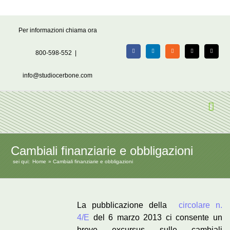
Salta
Per informazioni chiama ora
al
contenuto
800-598-552
|
Facebook
LinkedIn
Rss
X
Email
info@studiocerbone.com
Cambiali finanziarie e obbligazioni
sei qui:
Home
Cambiali finanziarie e obbligazioni
La pubblicazione della
circolare n.
4/E
del 6 marzo 2013 ci consente un
breve excursus sulle cambiali