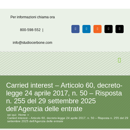
Salta
Per informazioni chiama ora
al
contenuto
800-598-552
|
Facebook
LinkedIn
Rss
X
Email
info@studiocerbone.com
Carried interest – Articolo 60, decreto-
legge 24 aprile 2017, n. 50 – Risposta
n. 255 del 29 settembre 2025
dell’Agenzia delle entrate
sei qui:
Home
Carried interest – Articolo 60, decreto-legge 24 aprile 2017, n. 50 – Risposta n. 255 del 29
settembre 2025 dell’Agenzia delle entrate