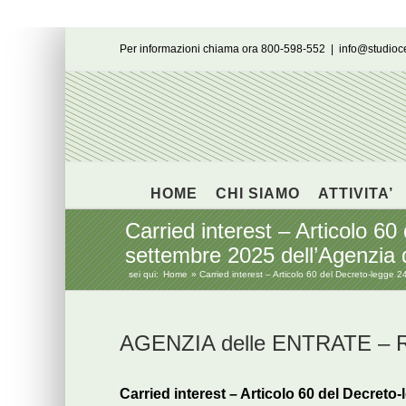
Salta
Per informazioni chiama ora 800-598-552
|
info@studio
al
contenuto
HOME
CHI SIAMO
ATTIVITA’
Carried interest – Articolo 60
settembre 2025 dell’Agenzia d
sei qui:
Home
Carried interest – Articolo 60 del Decreto-legge 
AGENZIA delle ENTRATE – Ris
Carried interest – Articolo 60 del Decreto-