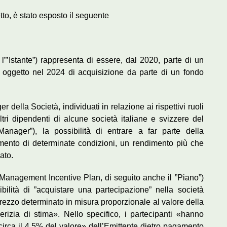
tto, è stato esposto il seguente
 l”’Istante”) rappresenta di essere, dal 2020, parte di un
o oggetto nel 2024 di acquisizione da parte di un fondo
er della Società, individuati in relazione ai rispettivi ruoli
tri dipendenti di alcune società italiane e svizzere del
anager”), la possibilità di entrare a far parte della
mento di determinate condizioni, un rendimento più che
ato.
 Management Incentive Plan, di seguito anche il ”Piano”)
bilità di ”acquistare una partecipazione” nella società
rezzo determinato in misura proporzionale al valore della
erizia di stima». Nello specifico, i partecipanti «hanno
circa il 4,5% del valore» dell’Emittente dietro pagamento