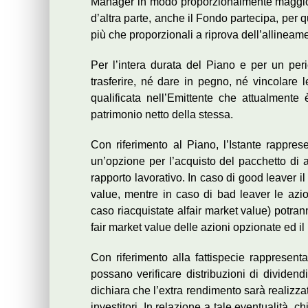
Manager in modo proporzionalmente maggior
d’altra parte, anche il Fondo partecipa, per 
più che proporzionali a riprova dell’allineam
Per l’intera durata del Piano e per un p
trasferire, né dare in pegno, né vincolare
qualificata nell’Emittente che attualmente
patrimonio netto della stessa.
Con riferimento al Piano, l’Istante rappres
un’opzione per l’acquisto del pacchetto di 
rapporto lavorativo. In caso di good leaver il
value, mentre in caso di bad leaver le azi
caso riacquistate alfair market value) potran
fair market value delle azioni opzionate ed il 
Con riferimento alla fattispecie rappresenta
possano verificare distribuzioni di dividendi
dichiara che l’extra rendimento sarà realizza
investitori. In relazione a tale eventualità, c