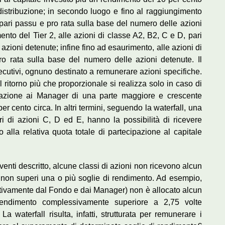
istribuzione; in secondo luogo e fino al raggiungimento
, pari passu e pro rata sulla base del numero delle azioni
ento del Tier 2, alle azioni di classe A2, B2, C e D, pari
azioni detenute; infine fino ad esaurimento, alle azioni di
o rata sulla base del numero delle azioni detenute. Il
cutivi, ognuno destinato a remunerare azioni specifiche.
il ritorno più che proporzionale si realizza solo in caso di
locazione ai Manager di una parte maggiore e crescente
r cento circa. In altri termini, seguendo la waterfall, una
ri di azioni C, D ed E, hanno la possibilità di ricevere
 alla relativa quota totale di partecipazione al capitale
oventi descritto, alcune classi di azioni non ricevono alcun
nto non superi una o più soglie di rendimento. Ad esempio,
ettivamente dal Fondo e dai Manager) non è allocato alcun
rendimento complessivamente superiore a 2,75 volte
a waterfall risulta, infatti, strutturata per remunerare i