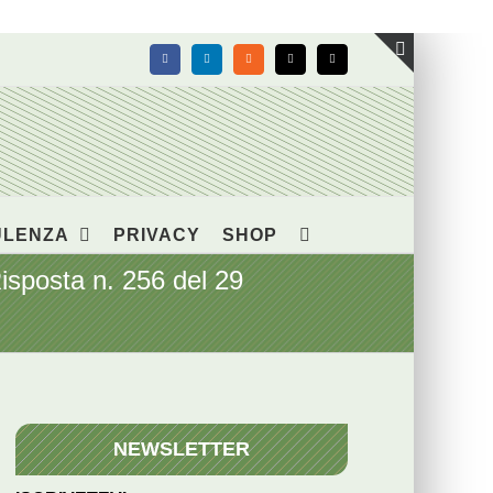
Facebook
LinkedIn
Rss
X
Email
Toggle
area
barra
scorrevol
ULENZA
PRIVACY
SHOP
Risposta n. 256 del 29
NEWSLETTER