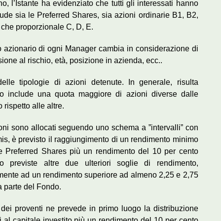
 l’Istante ha evidenziato che tutti gli interessati hanno
lude sia le Preferred Shares, sia azioni ordinarie B1, B2,
 che proporzionale C, D, E.
to azionario di ogni Manager cambia in considerazione di
sione al rischio, età, posizione in azienda, ecc..
elle tipologie di azioni detenute. In generale, risulta
to include una quota maggiore di azioni diverse dalle
rispetto alle altre.
zioni sono allocati seguendo uno schema a ”intervalli” con
imis, è previsto il raggiungimento di un rendimento minimo
elle Preferred Shares più un rendimento del 10 per cento
previste altre due ulteriori soglie di rendimento,
ivamente ad un rendimento superiore ad almeno 2,25 e 2,75
a parte del Fondo.
one dei proventi ne prevede in primo luogo la distribuzione
i al capitale investito più un rendimento del 10 per cento