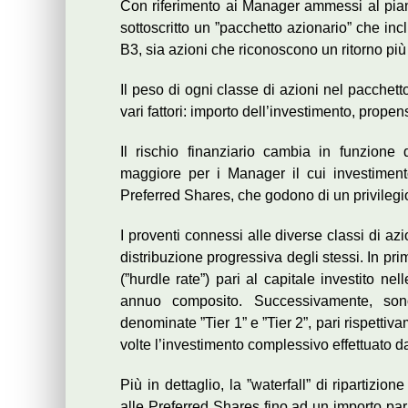
Con riferimento ai Manager ammessi al piano,
sottoscritto un ”pacchetto azionario” che inc
B3, sia azioni che riconoscono un ritorno più
Il peso di ogni classe di azioni nel pacchet
vari fattori: importo dell’investimento, propen
Il rischio finanziario cambia in funzione d
maggiore per i Manager il cui investimen
Preferred Shares, che godono di un privilegio 
I proventi connessi alle diverse classi di a
distribuzione progressiva degli stessi. In pr
(”hurdle rate”) pari al capitale investito n
annuo composito. Successivamente, sono 
denominate ”Tier 1” e ”Tier 2”, pari rispett
volte l’investimento complessivo effettuato d
Più in dettaglio, la ”waterfall” di ripartizi
alle Preferred Shares fino ad un importo par