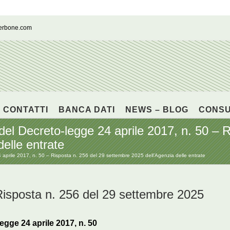
cerbone.com
CONTATTI
BANCA DATI
NEWS – BLOG
CONS
 del Decreto-legge 24 aprile 2017, n. 50 – 
elle entrate
24 aprile 2017, n. 50 – Risposta n. 256 del 29 settembre 2025 dell’Agenzia delle entrate
posta n. 256 del 29 settembre 2025
legge 24 aprile 2017, n. 50