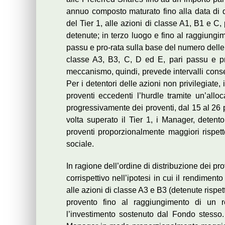
annuo composto maturato fino alla data di d
del Tier 1, alle azioni di classe A1, B1 e C
detenute; in terzo luogo e fino al raggiungim
passu e pro-rata sulla base del numero delle 
classe A3, B3, C, D ed E, pari passu e pr
meccanismo, quindi, prevede intervalli conse
Per i detentori delle azioni non privilegiate, 
proventi eccedenti l’hurdle tramite un’al
progressivamente dei proventi, dal 15 al 26 pe
volta superato il Tier 1, i Manager, detento
proventi proporzionalmente maggiori rispetto
sociale.
In ragione dell’ordine di distribuzione dei pr
corrispettivo nell’ipotesi in cui il rendime
alle azioni di classe A3 e B3 (detenute risp
provento fino al raggiungimento di un 
l’investimento sostenuto dal Fondo stesso. L