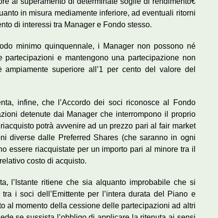
e al superamento di determinate soglie di rendimento€
quanto in misura mediamente inferiore, ad eventuali ritorni
ento di interessi tra Manager e Fondo stesso.
eriodo minimo quinquennale, i Manager non possono né
 le partecipazioni e mantengono una partecipazione non
 è ampiamente superiore all’1 per cento del valore del
enta, infine, che l’Accordo dei soci riconosce al Fondo
azioni detenute dai Manager che interrompono il proprio
 riacquisto potrà avvenire ad un prezzo pari al fair market
oni diverse dalle Preferred Shares (che saranno in ogni
no essere riacquistate per un importo pari al minore tra il
relativo costo di acquisto.
ta, l’Istante ritiene che sia alquanto improbabile che si
 tra i soci dell’Emittente per l’intera durata del Piano e
to al momento della cessione delle partecipazioni ad altri
hiede se sussista l’obbligo di applicare la ritenuta ai sensi