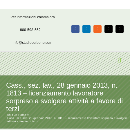
Salta
Per informazioni chiama ora
al
contenuto
800-598-552
|
Facebook
LinkedIn
Rss
X
Email
info@studiocerbone.com
Cass., sez. lav., 28 gennaio 2013, n.
1813 – licenziamento lavoratore
sorpreso a svolgere attività a favore di
terzi
sei qui:
Home
Cass., sez. lav., 28 gennaio 2013, n. 1813 – licenziamento lavoratore sorpreso a svolgere
attività a favore di terzi