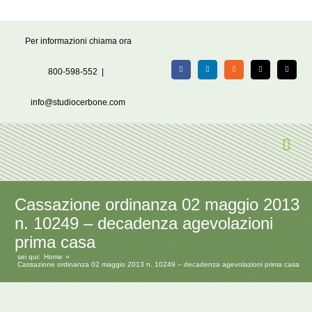
Salta
Per informazioni chiama ora
al
contenuto
800-598-552
|
Facebook
LinkedIn
Rss
X
Email
info@studiocerbone.com
Cassazione ordinanza 02 maggio 2013
n. 10249 – decadenza agevolazioni
prima casa
sei qui:
Home
Cassazione ordinanza 02 maggio 2013 n. 10249 – decadenza agevolazioni prima casa