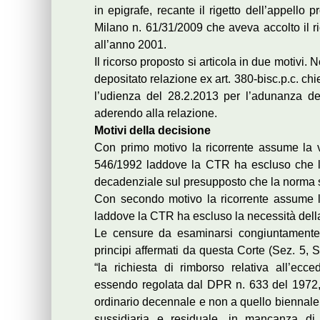
in epigrafe, recante il rigetto dell’appello
Milano n. 61/31/2009 che aveva accolto il ri
all’anno 2001.
Il ricorso proposto si articola in due motivi. N
depositato relazione ex art. 380-bisc.p.c. chi
l’udienza del 28.2.2013 per l’adunanza de
aderendo alla relazione.
Motivi della decisione
Con primo motivo la ricorrente assume la vi
546/1992 laddove la CTR ha escluso che l’
decadenziale sul presupposto che la norma sa
Con secondo motivo la ricorrente assume l
laddove la CTR ha escluso la necessità del
Le censure da esaminarsi congiuntamente 
principi affermati da questa Corte (Sez. 5, 
“la richiesta di rimborso relativa all’ecced
essendo regolata dal DPR n. 633 del 1972, 
ordinario decennale e non a quello biennale d
sussidiaria e residuale, in mancanza di d