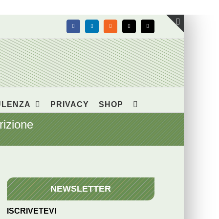
Facebook
LinkedIn
Rss
X
Email
Toggle
area
barra
scorrevol
ULENZA
PRIVACY
SHOP
rizione
NEWSLETTER
ISCRIVETEVI