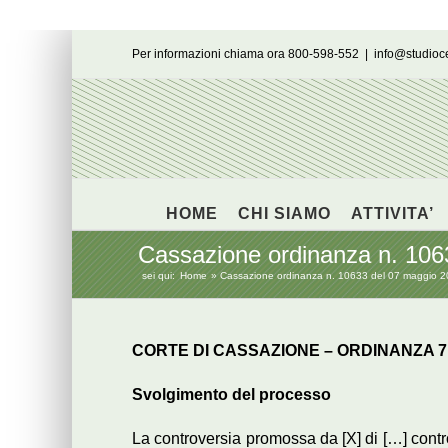
Salta
Per informazioni chiama ora 800-598-552
|
info@studio
al
contenuto
HOME
CHI SIAMO
ATTIVITA’
Cassazione ordinanza n. 1063
sei qui:
Home
Cassazione ordinanza n. 10633 del 07 maggio 20
CORTE DI CASSAZIONE – ORDINANZA 7 
Svolgimento del processo
La controversia promossa da [X] di […] contro