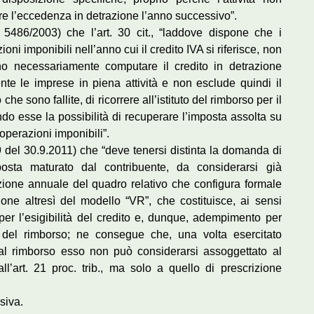
are l’eccedenza in detrazione l’anno successivo”.
 5486/2003) che l’art. 30 cit., “laddove dispone che i
ni imponibili nell’anno cui il credito IVA si riferisce, non
o necessariamente computare il credito in detrazione
te le imprese in piena attività e non esclude quindi il
 che sono fallite, di ricorrere all’istituto del rimborso per il
ndo esse la possibilità di recuperare l’imposta assolta su
 operazioni imponibili”.
39 del 30.9.2011) che “deve tenersi distinta la domanda di
posta maturato dal contribuente, da considerarsi già
zione annuale del quadro relativo che configura formale
azione altresì del modello “VR”, che costituisce, ai sensi
 per l’esigibilità del credito e, dunque, adempimento per
 del rimborso; ne consegue che, una volta esercitato
o al rimborso esso non può considerarsi assoggettato al
l’art. 21 proc. trib., ma solo a quello di prescrizione
siva.