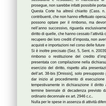
prosegue, non sarebbe infatti possibile port
Questa Corte ha altresì chiarito (Cass. n.
contribuenti, che non hanno effettuato operazio
possono optare per il rimborso, ma devon
nell’anno successivo, riguarda esclusivamen
diritto di quelle, che hanno cessato l’attività o
recupero dei loro crediti d’imposta, non ave
acquisti e importazioni nel corso delle future
Si è inoltre precisato (Sez. 5, Sent. n. 200
rimborso o restituzione del credito d’im
presentata con compilazione nella dichiara
esercizio del diritto, rispetto alla present
dell’art. 38-bis [Omissis], solo presupposto
dar inizio al procedimento di esecuzione
tempestivamente in dichiarazione il diritt
termine biennale di decadenza previsto dal
ordinario decennale ex art. 2946 c.c..
Nulla per le spese in assenza di attività difen