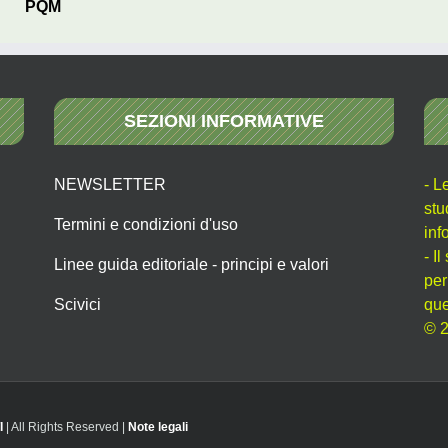
PQM
SEZIONI INFORMATIVE
NEWSLETTER
- L
stu
Termini e condizioni d'uso
inf
- I
Linee guida editoriale - principi e valori
per
Scivici
que
© 2
I
| All Rights Reserved |
Note legali