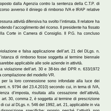
 proposto dalla Agenzia contro la sentenza della C.T.P. di
corso avverso il diniego di rimborso IVA e IRAP relative
essuna attività difensiva ha svolto l’intimata. Il relatore ha
edendo l’accoglimento del ricorso. Il presidente ha fissato
lla Corte in Camera di Consiglio. Il P.G. ha concluso
olazione e falsa applicazione dell’art. 21 del DLgs. n.
istanza di rimborso fosse soggetta al termine biennale
rebbe applicabile alle sole aziende in attività.
a violazione dell’art. 30 e 38-bis del DPR n. 633/1972
la compilazione del modello VR.
per la loro connessione sono infondate alla luce dei
Sent. n. 9794 del 23.4.2010) secondo cui, in tema di IVA,
enza d’imposta, risultata alla cessazione dell’attività,
art. 30, comma 2, è soggetta al termine di prescrizione
i cui al DLgs. n. 546 del 1992, art. 21, applicabile in via
isposizione specifiche; proprio perché l’attività non