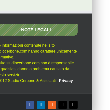
NOTE LEGALI
e informazioni contenute nel sito
diocerbone.com hanno carattere unicamente
ormativo.
l sito studiocerbone.com non è responsabile
 qualsiasi danno o problema causato da
sto servizio.
012 Studio Cerbone & Associati -
Privacy
Facebook
LinkedIn
Rss
X
Email