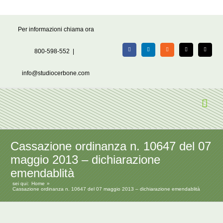
Salta
Per informazioni chiama ora
al
contenuto
800-598-552
|
Facebook
LinkedIn
Rss
X
Email
info@studiocerbone.com
Cassazione ordinanza n. 10647 del 07
maggio 2013 – dichiarazione
emendablità
sei qui:
Home
Cassazione ordinanza n. 10647 del 07 maggio 2013 – dichiarazione emendablità