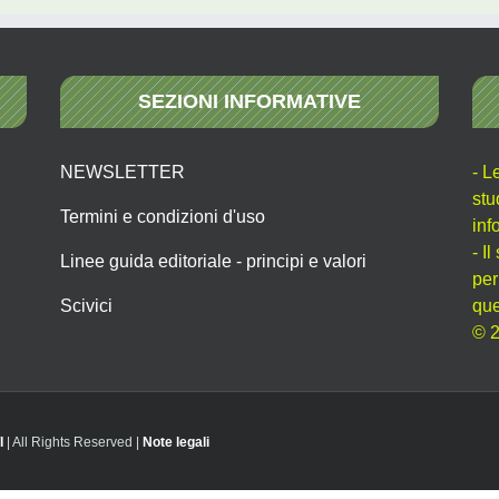
SEZIONI INFORMATIVE
NEWSLETTER
- L
stu
Termini e condizioni d'uso
inf
- I
Linee guida editoriale - principi e valori
per
Scivici
que
© 2
I
| All Rights Reserved |
Note legali