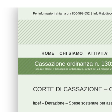
Salta
Per informazioni chiama ora 800-598-552
|
info@studio
al
contenuto
HOME
CHI SIAMO
ATTIVITA’
Cassazione ordinanza n. 130
sei qui:
Home
Cassazione ordinanza n. 13029 del 24 maggio 
CORTE DI CASSAZIONE – Ord
Irpef – Detrazione – Spese sostenute per assi