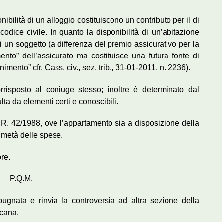
ibilità di un alloggio costituiscono un contributo per il di
codice civile. In quanto la disponibilità di un’abitazione
i un soggetto (a differenza del premio assicurativo per la
nto” dell’assicurato ma costituisce una futura fonte di
ento” cfr. Cass. civ., sez. trib., 31-01-2011, n. 2236).
orrisposto al coniuge stesso; inoltre è determinato dal
lta da elementi certi e conoscibili.
.P.R. 42/1988, ove l’appartamento sia a disposizione della
la metà delle spese.
ore.
P.Q.M.
pugnata e rinvia la controversia ad altra sezione della
scana.