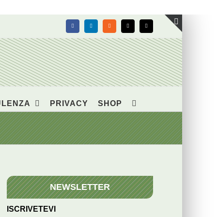
Facebook
LinkedIn
Rss
X
Email
Toggle
area
barra
scorrevol
ULENZA
PRIVACY
SHOP
NEWSLETTER
ISCRIVETEVI