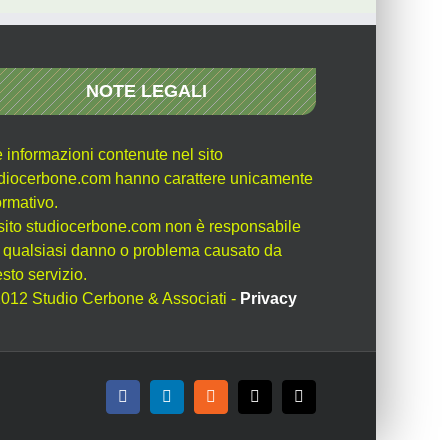
NOTE LEGALI
e informazioni contenute nel sito
diocerbone.com hanno carattere unicamente
ormativo.
l sito studiocerbone.com non è responsabile
 qualsiasi danno o problema causato da
sto servizio.
012 Studio Cerbone & Associati -
Privacy
Facebook
LinkedIn
Rss
X
Email